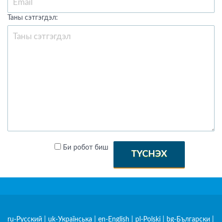
Таны сэтгэгдэл:
Би робот биш
ТҮСНЭХ
ru-Русский
|
uk-Українська
|
en-English
|
pl-Polski
|
bg-Български
|