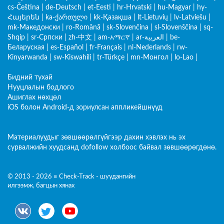
cs-Čeština
|
de-Deutsch
|
et-Eesti
|
hr-Hrvatski
|
hu-Magyar
|
hy-
Հայերեն
|
ka-ქართული
|
kk-Қазақша
|
lt-Lietuvių
|
lv-Latviešu
|
mk-Македонски
|
ro-Română
|
sk-Slovenčina
|
sl-Slovenščina
|
sq-
Shqip
|
sr-Српски
|
zh-中文
|
am-አማርኛ
|
ar-العربية
|
be-
Беларуская
|
es-Español
|
fr-Français
|
nl-Nederlands
|
rw-
Kinyarwanda
|
sw-Kiswahili
|
tr-Türkçe
|
mn-Монгол
|
lo-Lao
|
Бидний тухай
Нууцлалын бодлого
Ашиглах нөхцөл
iOS болон Android-д зориулсан аппликейшнүүд
Материалуудыг зөвшөөрөлгүйгээр дахин хэвлэх нь эх
сурвалжийн хуудсанд dofollow холбоос байвал зөвшөөрөгдөнө.
© 2013 - 2026 ≡ Check-Track - шуудангийн
илгээмж, багцын хянах