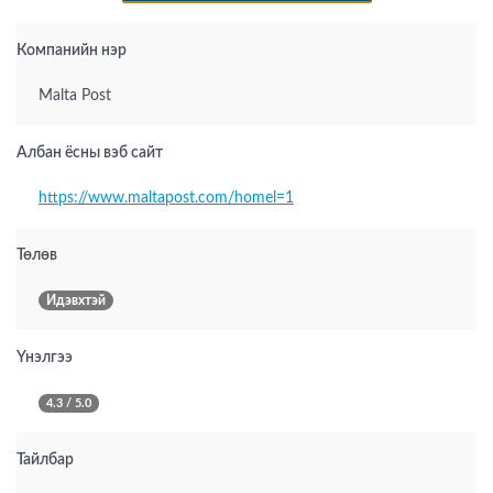
Компанийн нэр
Malta Post
Албан ёсны вэб сайт
https://www.maltapost.com/homel=1
Төлөв
Идэвхтэй
Үнэлгээ
4.3 / 5.0
Тайлбар