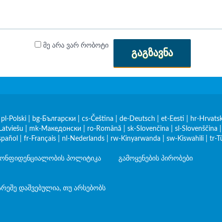
მე არა ვარ რობოტი
ᲒᲐᲒᲖᲐᲕᲜᲐ
|
pl-Polski
|
bg-Български
|
cs-Čeština
|
de-Deutsch
|
et-Eesti
|
hr-Hrvatsk
Latviešu
|
mk-Македонски
|
ro-Română
|
sk-Slovenčina
|
sl-Slovenščina
spañol
|
fr-Français
|
nl-Nederlands
|
rw-Kinyarwanda
|
sw-Kiswahili
|
tr-T
ონფიდენციალობის პოლიტიკა
გამოყენების პირობები
არეშე დაშვებულია, თუ არსებობს