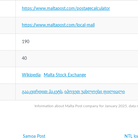
https://www.maltapost.com/postagecalculator
https://www.maltapost.com/local-mail
190
40
Wikipedia
Malta Stock Exchange
გააკვირდით პაკეტს
,
იპოვეთ უახლოესი ფილიალი
Information about Malta Post company for January 2025, data ma
Samoa Post
NTL log