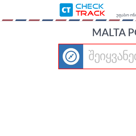
უფასო ონ
MALTA P