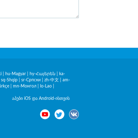
i
|
hu-Magyar
|
hy-Հայերեն
|
ka-
|
sq-Shqip
|
sr-Српски
|
zh-中文
|
am-
ürkçe
|
mn-Монгол
|
lo-Lao
|
აპები iOS და Android-ისთვის