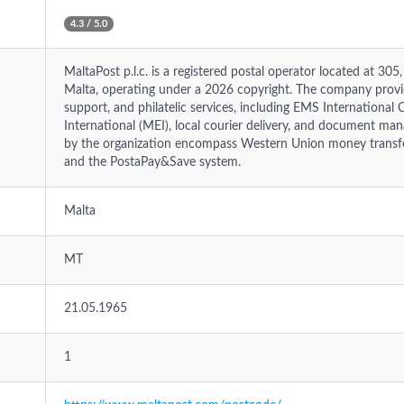
4.3 / 5.0
MaltaPost p.l.c. is a registered postal operator located at 30
Malta, operating under a 2026 copyright. The company provi
support, and philatelic services, including EMS International 
International (MEI), local courier delivery, and document ma
by the organization encompass Western Union money transfer
and the PostaPay&Save system.
Malta
MT
21.05.1965
1