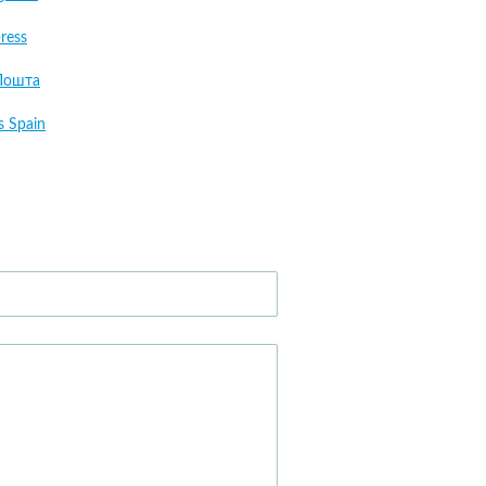
ress
Пошта
s Spain