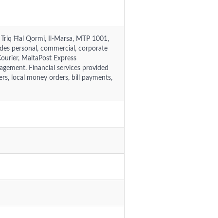
5, Triq Ħal Qormi, Il-Marsa, MTP 1001,
des personal, commercial, corporate
Courier, MaltaPost Express
nagement. Financial services provided
s, local money orders, bill payments,