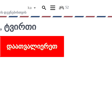
52
ka
ის დევნებისთვის
, ᲢᲕᲘᲠᲗᲘ
ᲓᲐᲐᲗᲕᲐᲚᲘᲔᲠᲔᲗ