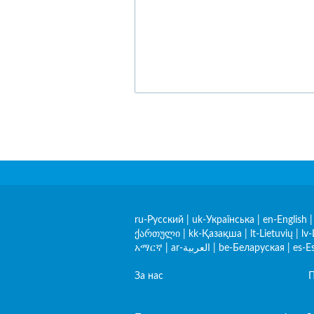
ru-Русский
|
uk-Українська
|
en-English
ქართული
|
kk-Қазақша
|
lt-Lietuvių
|
lv-
አማርኛ
|
ar-العربية
|
be-Беларуская
|
es-E
За нас
П