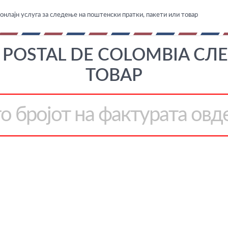
онлајн услуга за следење на поштенски пратки, пакети или товар
D POSTAL DE COLOMBIA СЛ
ТОВАР