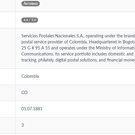
Активна
4.4 / 5.0
Servicios Postales Nacionales S.A., operating under the brand 
postal service provider of Colombia. Headquartered in Bogot
25 G # 95 A 55 and operates under the Ministry of Informat
Communications. Its service portfolio includes domestic and in
tracking, philately, digital postal solutions, and financial mone
Colombia
CO
01.07.1881
3