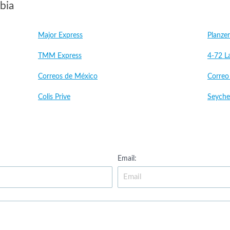
bia
Major Express
Planzer
TMM Express
4-72 L
Correos de México
Correo
Colis Prive
Seychel
Email: