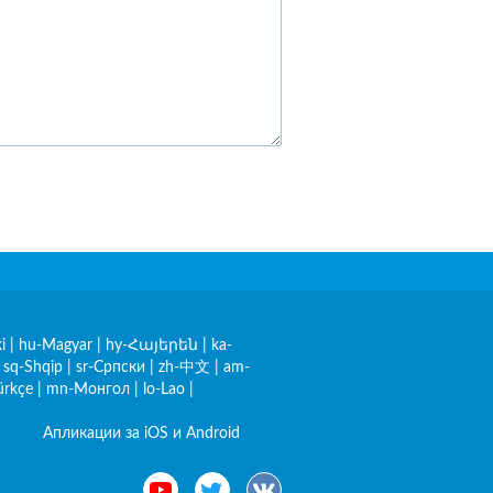
i
|
hu-Magyar
|
hy-Հայերեն
|
ka-
|
sq-Shqip
|
sr-Српски
|
zh-中文
|
am-
ürkçe
|
mn-Монгол
|
lo-Lao
|
Апликации за iOS и Android