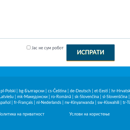
Јас не сум робот
ИСПРАТИ
|
pl-Polski
|
bg-Български
|
cs-Čeština
|
de-Deutsch
|
et-Eesti
|
hr-Hrvatsk
Latviešu
|
mk-Македонски
|
ro-Română
|
sk-Slovenčina
|
sl-Slovenščina
spañol
|
fr-Français
|
nl-Nederlands
|
rw-Kinyarwanda
|
sw-Kiswahili
|
tr-T
олитика на приватност
Услови на користење