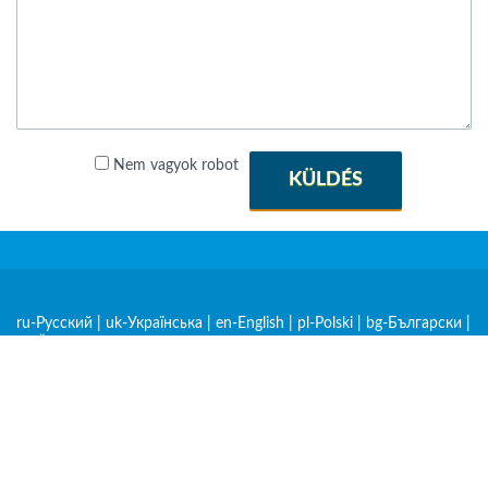
Nem vagyok robot
KÜLDÉS
ru-Русский
|
uk-Українська
|
en-English
|
pl-Polski
|
bg-Български
|
cs-Čeština
|
de-Deutsch
|
et-Eesti
|
hr-Hrvatski
|
hu-Magyar
|
hy-
Հայերեն
|
ka-ქართული
|
kk-Қазақша
|
lt-Lietuvių
|
lv-Latviešu
|
mk-Македонски
|
ro-Română
|
sk-Slovenčina
|
sl-Slovenščina
|
sq-
Shqip
|
sr-Српски
|
zh-中文
|
am-አማርኛ
|
ar-العربية
|
be-
Беларуская
|
es-Español
|
fr-Français
|
nl-Nederlands
|
rw-
Kinyarwanda
|
sw-Kiswahili
|
tr-Türkçe
|
mn-Монгол
|
lo-Lao
|