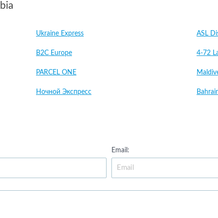
bia
Ukraine Express
ASL Di
B2C Europe
4-72 L
PARCEL ONE
Maldiv
Ночной Экспресс
Bahrai
Email: