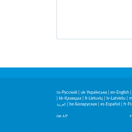
ru-Русский
|
uk-Українська
|
en-English
|
kk-Қазақша
|
lt-Lietuvių
|
lv-Latviešu
|
m
العربية
|
be-Беларуская
|
es-Español
|
fr-F
ስለ እኛ