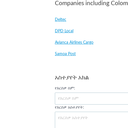
Companies including Colom
Deltec
DPD Local
Avianca Airlines Cargo
Samoa Post
አስተያየት አክል
የእርስዎ ስም:
የእርስዎ አስተያየት: