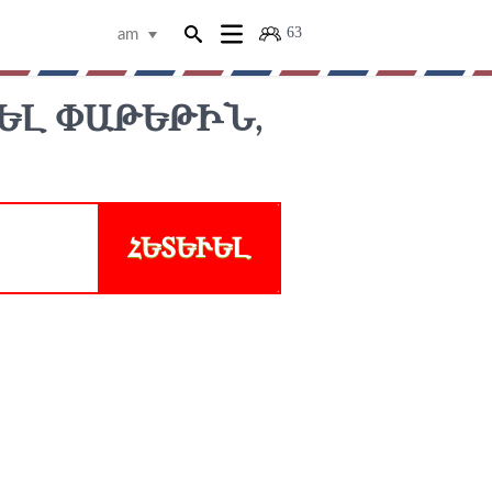
63
am
ԵԼ ՓԱԹԵԹԻՆ, Բ
ՀԵՏԵՒԵԼ