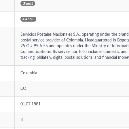
Ակտիվ
4.4 / 5.0
Servicios Postales Nacionales S.A., operating under the brand 
postal service provider of Colombia. Headquartered in Bogot
25 G # 95 A 55 and operates under the Ministry of Informat
Communications. Its service portfolio includes domestic and in
tracking, philately, digital postal solutions, and financial mone
Colombia
CO
01.07.1881
3