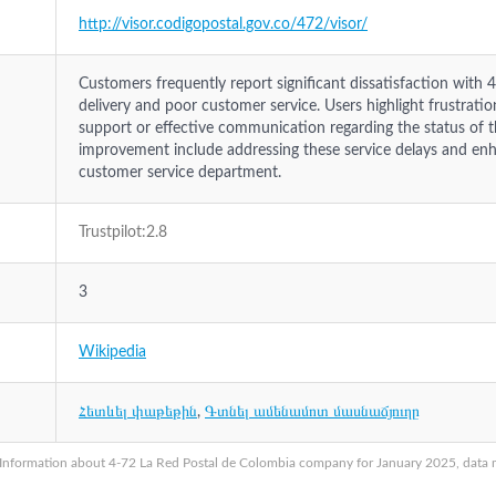
http://visor.codigopostal.gov.co/472/visor/
Customers frequently report significant dissatisfaction with 4-
delivery and poor customer service. Users highlight frustration
support or effective communication regarding the status of t
improvement include addressing these service delays and enh
customer service department.
Trustpilot:2.8
3
Wikipedia
Հետևել փաթեթին
,
Գտնել ամենամոտ մասնաճյուղը
Information about 4-72 La Red Postal de Colombia company for January 2025, data ma