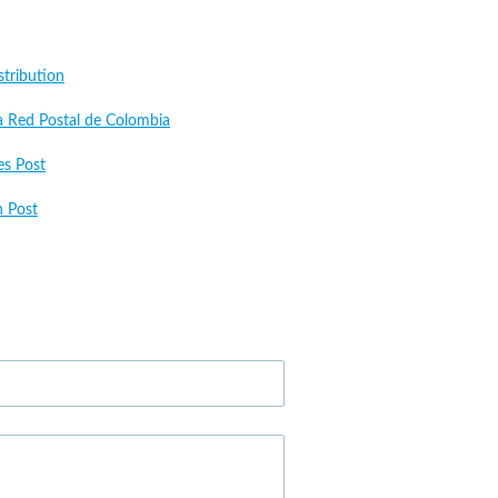
stribution
a Red Postal de Colombia
es Post
n Post