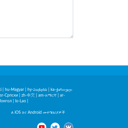
i
|
hu-Magyar
|
hy-Հայերեն
|
ka-ქართული
sr-Српски
|
zh-中文
|
am-አማርኛ
|
ar-
онгол
|
lo-Lao
|
ለ iOS እና Android መተግበሪያዎች