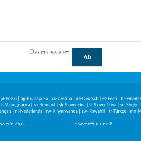
እኔ ሮቦት አይደለሁም
ላክ
|
pl-Polski
|
bg-Български
|
cs-Čeština
|
de-Deutsch
|
et-Eesti
|
hr-Hrvatsk
k-Македонски
|
ro-Română
|
sk-Slovenčina
|
sl-Slovenščina
|
sq-Shqip
|
rançais
|
nl-Nederlands
|
rw-Kinyarwanda
|
sw-Kiswahili
|
tr-Türkçe
|
mn-М
የግላዊነት ፖሊሲ
የአጠቃቀሚ ሁኔታዎች