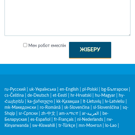
Мен робот емеспін
ЖІБЕРУ
ru-Русский
|
uk-Українська
|
en-English
|
pl-Polski
|
bg-Български
|
cs-Čeština
|
de-Deutsch
|
et-Eesti
|
hr-Hrvatski
|
hu-Magyar
|
hy-
Հայերեն
|
ka-ქართული
|
kk-Қазақша
|
lt-Lietuvių
|
lv-Latviešu
|
mk-Македонски
|
ro-Română
|
sk-Slovenčina
|
sl-Slovenščina
|
sq-
Shqip
|
sr-Српски
|
zh-中文
|
am-አማርኛ
|
ar-العربية
|
be-
Беларуская
|
es-Español
|
fr-Français
|
nl-Nederlands
|
rw-
Kinyarwanda
|
sw-Kiswahili
|
tr-Türkçe
|
mn-Монгол
|
lo-Lao
|