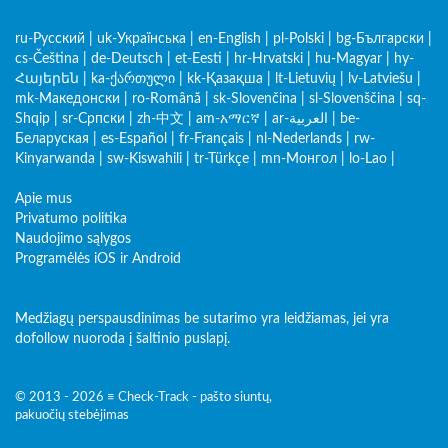
ru-Русский
|
uk-Українська
|
en-English
|
pl-Polski
|
bg-Български
|
cs-Čeština
|
de-Deutsch
|
et-Eesti
|
hr-Hrvatski
|
hu-Magyar
|
hy-
Հայերեն
|
ka-ქართული
|
kk-Қазақша
|
lt-Lietuvių
|
lv-Latviešu
|
mk-Македонски
|
ro-Română
|
sk-Slovenčina
|
sl-Slovenščina
|
sq-
Shqip
|
sr-Српски
|
zh-中文
|
am-አማርኛ
|
ar-العربية
|
be-
Беларуская
|
es-Español
|
fr-Français
|
nl-Nederlands
|
rw-
Kinyarwanda
|
sw-Kiswahili
|
tr-Türkçe
|
mn-Монгол
|
lo-Lao
|
Apie mus
Privatumo politika
Naudojimo sąlygos
Programėlės iOS ir Android
Medžiagų perspausdinimas be sutarimo yra leidžiamas, jei yra
dofollow nuoroda į šaltinio puslapį.
© 2013 - 2026 ≡ Check-Track - pašto siuntų,
pakuočių stebėjimas