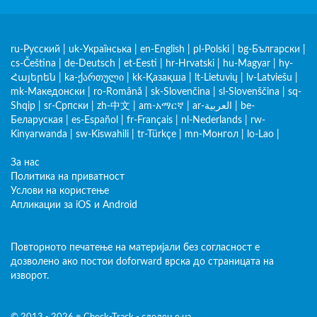
ru-Русский
|
uk-Українська
|
en-English
|
pl-Polski
|
bg-Български
|
cs-Čeština
|
de-Deutsch
|
et-Eesti
|
hr-Hrvatski
|
hu-Magyar
|
hy-
Հայերեն
|
ka-ქართული
|
kk-Қазақша
|
lt-Lietuvių
|
lv-Latviešu
|
mk-Македонски
|
ro-Română
|
sk-Slovenčina
|
sl-Slovenščina
|
sq-
Shqip
|
sr-Српски
|
zh-中文
|
am-አማርኛ
|
ar-العربية
|
be-
Беларуская
|
es-Español
|
fr-Français
|
nl-Nederlands
|
rw-
Kinyarwanda
|
sw-Kiswahili
|
tr-Türkçe
|
mn-Монгол
|
lo-Lao
|
За нас
Политика на приватност
Услови на користење
Апликации за iOS и Android
Повторното печатење на материјали без согласност е
дозволено ако постои doforward врска до страницата на
изворот.