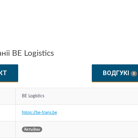
іі BE Logistics
КТ
ВОДГУКІ
0
BE Logistics
https://be-trans.be
Актыўны