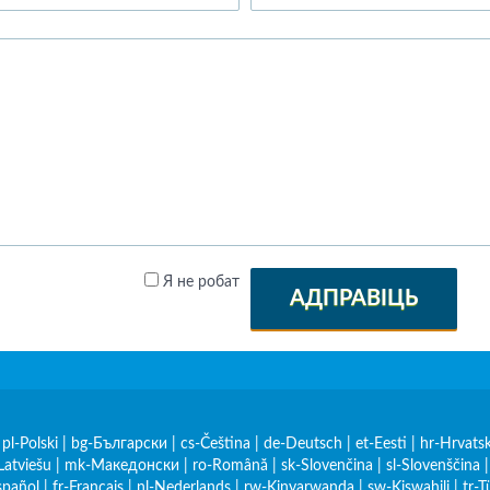
Я не робат
АДПРАВІЦЬ
|
pl-Polski
|
bg-Български
|
cs-Čeština
|
de-Deutsch
|
et-Eesti
|
hr-Hrvatsk
Latviešu
|
mk-Македонски
|
ro-Română
|
sk-Slovenčina
|
sl-Slovenščina
spañol
|
fr-Français
|
nl-Nederlands
|
rw-Kinyarwanda
|
sw-Kiswahili
|
tr-T