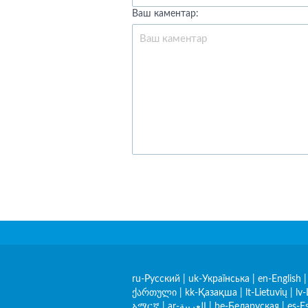
Ваш каментар:
ru-Русский
|
uk-Українська
|
en-English
ქართული
|
kk-Қазақша
|
lt-Lietuvių
|
lv-
አማርኛ
|
ar-العربية
|
be-Беларуская
|
es-E