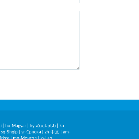
i
|
hu-Magyar
|
hy-Հայերեն
|
ka-
|
sq-Shqip
|
sr-Српски
|
zh-中文
|
am-
ürkçe
|
mn-Монгол
|
lo-Lao
|