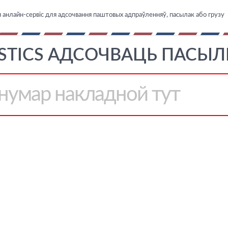
 анлайн-сервіс для адсочвання паштовых адпраўленняў, пасылак або грузу
ISTICS АДСОЧВАЦЬ ПАСЫЛК