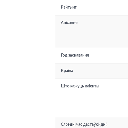
Рэйтынг
Апісанне
Год заснавання
Краіна
Што кажуць кліенты
Сярэдні час дастаўкі (дні)