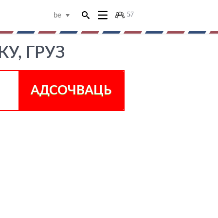
57
be
У, ГРУЗ
АДСОЧВАЦЬ