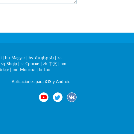
i
|
hu-Magyar
|
hy-Հայերեն
|
ka-
|
sq-Shqip
|
sr-Српски
|
zh-中文
|
am-
ürkçe
|
mn-Монгол
|
lo-Lao
|
Aplicaciones para iOS y Android