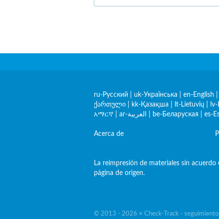
ru-Русский
|
uk-Українська
|
en-English
ქართული
|
kk-Қазақша
|
lt-Lietuvių
|
lv-
አማርኛ
|
ar-العربية
|
be-Беларуская
|
es-E
Acerca de
P
La reimpresión de materiales sin acuerdo e
página de origen.
© 2013 - 2026 ≡ Check-Track - seguimiento