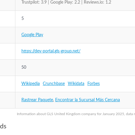
Trustpilot: 3.9 | Google Play: 2.2 | Reviews.io: 1.2
5
Google Play
https://dev-portal.gls-group.net/
50
Wikipedia
Crunchbase
Wikidata
Forbes
Rastrear Paquete
,
Encontrar la Sucursal Más Cercana
Information about GLS United Kingdom company for January 2025, data may
nds