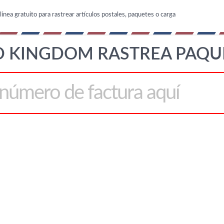
línea gratuito para rastrear artículos postales, paquetes o carga
D KINGDOM RASTREA PAQU