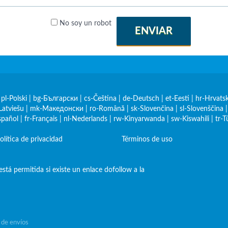
No soy un robot
ENVIAR
|
pl-Polski
|
bg-Български
|
cs-Čeština
|
de-Deutsch
|
et-Eesti
|
hr-Hrvatsk
Latviešu
|
mk-Македонски
|
ro-Română
|
sk-Slovenčina
|
sl-Slovenščina
spañol
|
fr-Français
|
nl-Nederlands
|
rw-Kinyarwanda
|
sw-Kiswahili
|
tr-T
olítica de privacidad
Términos de uso
stá permitida si existe un enlace dofollow a la
 de envíos