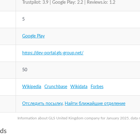
Trustpilot: 3.9 | Google Play: 2.2 | Reviews.io: 1.2
5
Google Play
https://dev-portal.gls-group.net/
50
Wikipedia
Crunchbase
Wikidata
Forbes
Отследить посылку
,
Найти ближайшие отделение
Information about GLS United Kingdom company for January 2025, data may
nds