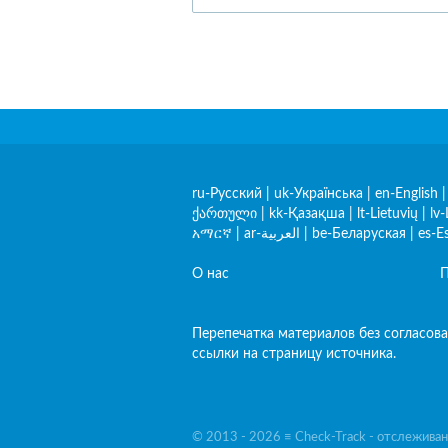
ru-Русский
|
uk-Українська
|
en-English
ქართული
|
kk-Қазақша
|
lt-Lietuvių
|
lv-
አማርኛ
|
ar-العربية
|
be-Беларуская
|
es-E
О нас
П
Перепечатка материалов без согласова
ссылки на страницу источника.
© 2013 - 2026 ≡ Check-Track - отслежива