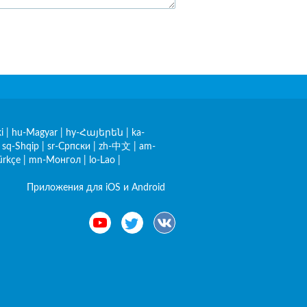
i
|
hu-Magyar
|
hy-Հայերեն
|
ka-
|
sq-Shqip
|
sr-Српски
|
zh-中文
|
am-
ürkçe
|
mn-Монгол
|
lo-Lao
|
Приложения для iOS и Android