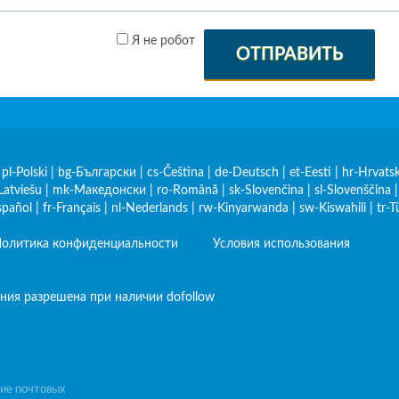
Я не робот
ОТПРАВИТЬ
|
pl-Polski
|
bg-Български
|
cs-Čeština
|
de-Deutsch
|
et-Eesti
|
hr-Hrvatsk
Latviešu
|
mk-Македонски
|
ro-Română
|
sk-Slovenčina
|
sl-Slovenščina
spañol
|
fr-Français
|
nl-Nederlands
|
rw-Kinyarwanda
|
sw-Kiswahili
|
tr-T
олитика конфиденциальности
Условия использования
ния разрешена при наличии dofollow
ние почтовых