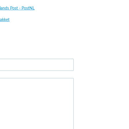
lands Post - PostNL
akket