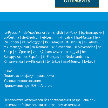
ОТПРАВИТЬ
ru-Русский
|
uk-Українська
|
en-English
|
pl-Polski
|
bg-Български
|
cs-Čeština
|
de-Deutsch
|
et-Eesti
|
hr-Hrvatski
|
hu-Magyar
|
hy-
Հայերեն
|
ka-ქართული
|
kk-Қазақша
|
lt-Lietuvių
|
lv-Latviešu
|
mk-Македонски
|
ro-Română
|
sk-Slovenčina
|
sl-Slovenščina
|
sq-
Shqip
|
sr-Српски
|
zh-中文
|
am-አማርኛ
|
ar-العربية
|
be-
Беларуская
|
es-Español
|
fr-Français
|
nl-Nederlands
|
rw-
Kinyarwanda
|
sw-Kiswahili
|
tr-Türkçe
|
mn-Монгол
|
lo-Lao
|
О нас
Политика конфиденциальности
Условия использования
Приложения для iOS и Android
Перепечатка материалов без согласования разрешена при
наличии dofollow ссылки на страницу источника.