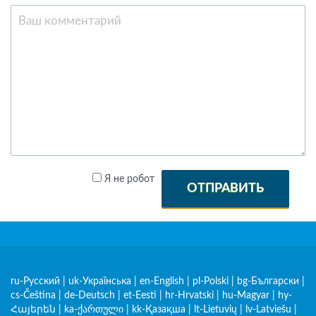
Я не робот
ОТПРАВИТЬ
ru-Русский
|
uk-Українська
|
en-English
|
pl-Polski
|
bg-Български
|
cs-Čeština
|
de-Deutsch
|
et-Eesti
|
hr-Hrvatski
|
hu-Magyar
|
hy-
Հայերեն
|
ka-ქართული
|
kk-Қазақша
|
lt-Lietuvių
|
lv-Latviešu
|