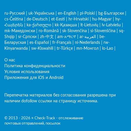
ru-Русский
|
uk-Українська
|
en-English
|
pl-Polski
|
bg-Български
|
cs-Čeština
|
de-Deutsch
|
et-Eesti
|
hr-Hrvatski
|
hu-Magyar
|
hy-
Հայերեն
|
ka-ქართული
|
kk-Қазақша
|
lt-Lietuvių
|
lv-Latviešu
|
mk-Македонски
|
ro-Română
|
sk-Slovenčina
|
sl-Slovenščina
|
sq-
Shqip
|
sr-Српски
|
zh-中文
|
am-አማርኛ
|
ar-العربية
|
be-
Беларуская
|
es-Español
|
fr-Français
|
nl-Nederlands
|
rw-
Kinyarwanda
|
sw-Kiswahili
|
tr-Türkçe
|
mn-Монгол
|
lo-Lao
|
О нас
Политика конфиденциальности
Условия использования
Приложения для iOS и Android
Перепечатка материалов без согласования разрешена при
наличии dofollow ссылки на страницу источника.
© 2013 - 2026 ≡ Check-Track - отслеживание
почтовых отправлений, посылок