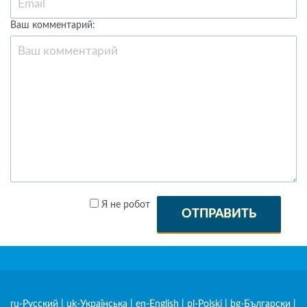
Ваш комментарий:
Я не робот
ОТПРАВИТЬ
ru-Русский
|
uk-Українська
|
en-English
|
pl-Polski
|
bg-Български
|