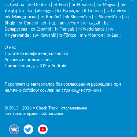
cs-Čeština
|
de-Deutsch
|
et-Eesti
|
hr-Hrvatski
|
hu-Magyar
|
hy-
Հայերեն
|
ka-ქართული
|
kk-Қазақша
|
lt-Lietuvių
|
lv-Latviešu
|
mk-Македонски
|
ro-Română
|
sk-Slovenčina
|
sl-Slovenščina
|
sq-
Shqip
|
sr-Српски
|
zh-中文
|
am-አማርኛ
|
ar-العربية
|
be-
Беларуская
|
es-Español
|
fr-Français
|
nl-Nederlands
|
rw-
Kinyarwanda
|
sw-Kiswahili
|
tr-Türkçe
|
mn-Монгол
|
lo-Lao
|
О нас
Политика конфиденциальности
Условия использования
Приложения для iOS и Android
Перепечатка материалов без согласования разрешена при
наличии dofollow ссылки на страницу источника.
© 2013 - 2026 ≡ Check-Track - отслеживание
почтовых отправлений, посылок