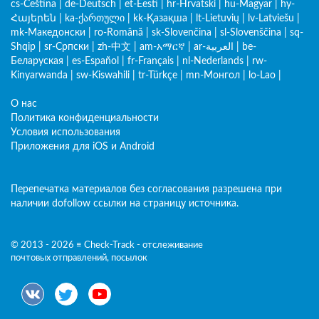
cs-Čeština
|
de-Deutsch
|
et-Eesti
|
hr-Hrvatski
|
hu-Magyar
|
hy-
Հայերեն
|
ka-ქართული
|
kk-Қазақша
|
lt-Lietuvių
|
lv-Latviešu
|
mk-Македонски
|
ro-Română
|
sk-Slovenčina
|
sl-Slovenščina
|
sq-
Shqip
|
sr-Српски
|
zh-中文
|
am-አማርኛ
|
ar-العربية
|
be-
Беларуская
|
es-Español
|
fr-Français
|
nl-Nederlands
|
rw-
Kinyarwanda
|
sw-Kiswahili
|
tr-Türkçe
|
mn-Монгол
|
lo-Lao
|
О нас
Политика конфиденциальности
Условия использования
Приложения для iOS и Android
Перепечатка материалов без согласования разрешена при
наличии dofollow ссылки на страницу источника.
© 2013 - 2026 ≡ Check-Track - отслеживание
почтовых отправлений, посылок