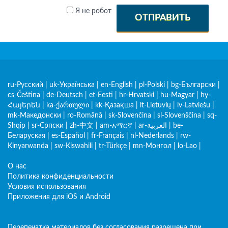
Я не робот
ОТПРАВИТЬ
ru-Русский
|
uk-Українська
|
en-English
|
pl-Polski
|
bg-Български
|
cs-Čeština
|
de-Deutsch
|
et-Eesti
|
hr-Hrvatski
|
hu-Magyar
|
hy-
Հայերեն
|
ka-ქართული
|
kk-Қазақша
|
lt-Lietuvių
|
lv-Latviešu
|
mk-Македонски
|
ro-Română
|
sk-Slovenčina
|
sl-Slovenščina
|
sq-
Shqip
|
sr-Српски
|
zh-中文
|
am-አማርኛ
|
ar-العربية
|
be-
Беларуская
|
es-Español
|
fr-Français
|
nl-Nederlands
|
rw-
Kinyarwanda
|
sw-Kiswahili
|
tr-Türkçe
|
mn-Монгол
|
lo-Lao
|
О нас
Политика конфиденциальности
Условия использования
Приложения для iOS и Android
Перепечатка материалов без согласования разрешена при