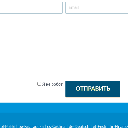
Я не робот
ОТПРАВИТЬ
|
pl-Polski
|
bg-Български
|
cs-Čeština
|
de-Deutsch
|
et-Eesti
|
hr-Hrvatsk