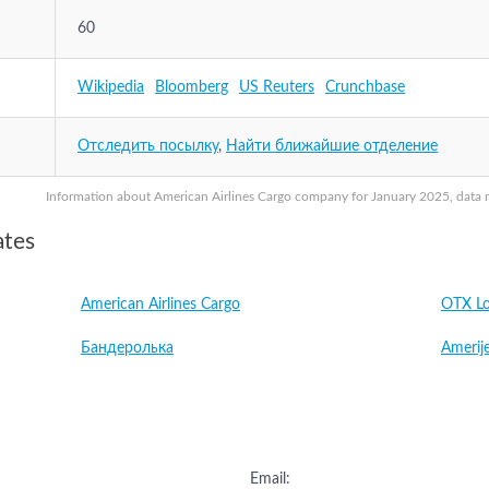
60
Wikipedia
Bloomberg
US Reuters
Crunchbase
Отследить посылку
,
Найти ближайшие отделение
Information about American Airlines Cargo company for January 2025, data ma
ates
American Airlines Cargo
OTX Lo
Бандеролька
Amerije
Email: