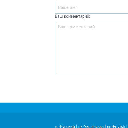
Ваш комментарий:
ru-Русский
|
uk-Українська
|
en-English