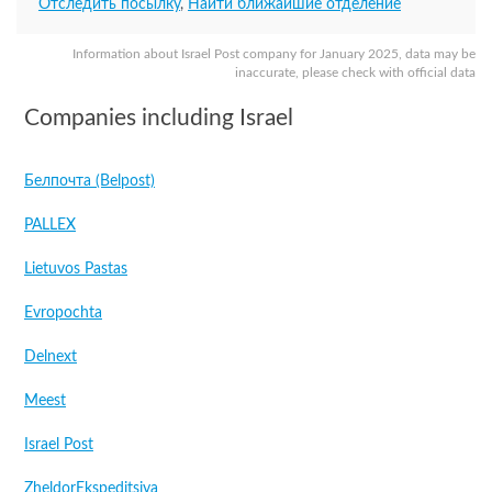
Отследить посылку
,
Найти ближайшие отделение
Information about Israel Post company for January 2025, data may be
inaccurate, please check with official data
Companies including Israel
Белпочта (Belpost)
PALLEX
Lietuvos Pastas
Evropochta
Delnext
Meest
Israel Post
ZheldorEkspeditsiya