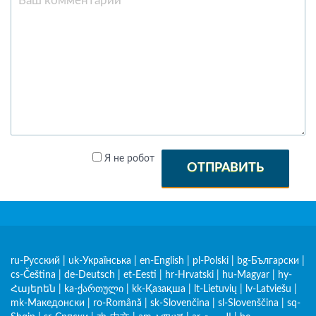
Я не робот
ОТПРАВИТЬ
ru-Русский
|
uk-Українська
|
en-English
|
pl-Polski
|
bg-Български
|
cs-Čeština
|
de-Deutsch
|
et-Eesti
|
hr-Hrvatski
|
hu-Magyar
|
hy-
Հայերեն
|
ka-ქართული
|
kk-Қазақша
|
lt-Lietuvių
|
lv-Latviešu
|
mk-Македонски
|
ro-Română
|
sk-Slovenčina
|
sl-Slovenščina
|
sq-