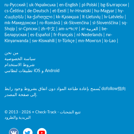
ru-Русский
|
uk-Українська
|
en-English
|
pl-Polski
|
bg-Български
|
cs-Čeština
|
de-Deutsch
|
et-Eesti
|
hr-Hrvatski
|
hu-Magyar
|
hy-
Հայերեն
|
ka-ქართული
|
kk-Қазақша
|
lt-Lietuvių
|
lv-Latviešu
|
mk-Македонски
|
ro-Română
|
sk-Slovenčina
|
sl-Slovenščina
|
sq-
be-
|
ar-العربية
|
am-አማርኛ
|
zh-中文
|
sr-Српски
|
Shqip
Беларуская
|
es-Español
|
fr-Français
|
nl-Nederlands
|
rw-
Kinyarwanda
|
sw-Kiswahili
|
tr-Türkçe
|
mn-Монгол
|
lo-Lao
|
من نحن
سياسة الخصوصية
شروط الاستخدام
تطبيقات لنظامي iOS و Android
يُسمح بإعادة طباعة المواد دون اتفاق بشروط وجود رابط dofollow指向
إلى صفحة المصدر.
© 2013 - 2026 ≡ Check-Track - تتبع الشحنات
البريدية والطرود