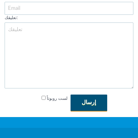
تعليقك:
لست روبوتاً
إرسال