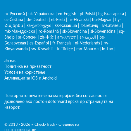
ru-Русский
|
uk-Українська
|
en-English
|
pl-Polski
|
bg-Български
|
cs-Čeština
|
de-Deutsch
|
et-Eesti
|
hr-Hrvatski
|
hu-Magyar
|
hy-
Հայերեն
|
ka-ქართული
|
kk-Қазақша
|
lt-Lietuvių
|
lv-Latviešu
|
mk-Македонски
|
ro-Română
|
sk-Slovenčina
|
sl-Slovenščina
|
sq-
Shqip
|
sr-Српски
|
zh-中文
|
am-አማርኛ
|
ar-العربية
|
be-
Беларуская
|
es-Español
|
fr-Français
|
nl-Nederlands
|
rw-
Kinyarwanda
|
sw-Kiswahili
|
tr-Türkçe
|
mn-Монгол
|
lo-Lao
|
За нас
Политика на приватност
Услови на користење
Апликации за iOS и Android
Повторното печатење на материјали без согласност е
дозволено ако постои doforward врска до страницата на
изворот.
© 2013 - 2026 ≡ Check-Track - следење на
поштански пратки