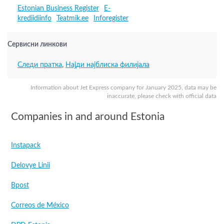
Estonian Business Register
E-
krediidiinfo
Teatmik.ee
Inforegister
Сервисни линкови
Следи пратка
,
Најди најблиска филијала
Information about Jet Express company for January 2025, data may be
inaccurate, please check with official data
Companies in and around Estonia
Instapack
Delovye Linii
Bpost
Correos de México