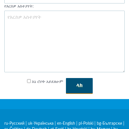
የእርስዎ አስተያየት:
እኔ ሮቦት አይደለሁም
ላክ
ru-Русский
|
uk-Українська
|
en-English
|
pl-Polski
|
bg-Български
|