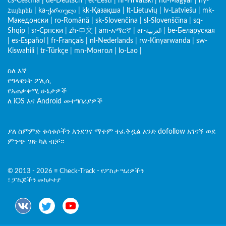
cs-Čeština
|
de-Deutsch
|
et-Eesti
|
hr-Hrvatski
|
hu-Magyar
|
hy-
Հայերեն
|
ka-ქართული
|
kk-Қазақша
|
lt-Lietuvių
|
lv-Latviešu
|
mk-
Македонски
|
ro-Română
|
sk-Slovenčina
|
sl-Slovenščina
|
sq-
Shqip
|
sr-Српски
|
zh-中文
|
am-አማርኛ
|
ar-العربية
|
be-Беларуская
|
es-Español
|
fr-Français
|
nl-Nederlands
|
rw-Kinyarwanda
|
sw-
Kiswahili
|
tr-Türkçe
|
mn-Монгол
|
lo-Lao
|
ስለ እኛ
የግላዊነት ፖሊሲ
የአጠቃቀሚ ሁኔታዎች
ለ iOS እና Android መተግበሪያዎች
ያለ ስምምድ ቁሳቁሶችን እንደገና ማተም ተፈቅዷል አንድ dofollow አገናኝ ወደ
ምንጭ ገጽ ካለ ብቻ።
© 2013 - 2026 ≡ Check-Track - የፖስታ ሤሪዎችን
፣ ፓኬጆችን መከታተያ