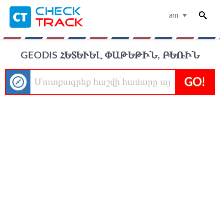
am
GEODIS ՀԵՏԵՒԵԼ ՓԱԹԵԹԻՆ, ԲԵՌԻՆ
GO!