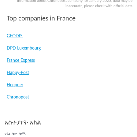
Information about Chronopost company for January 2025, data may be
inaccurate, please check with official data
Top companies in France
GEODIS
DPD Luxembourg
France Express
Happy-Post
Heppner
Chronopost
አስተያየት አክል
የእርስዎ ስም: