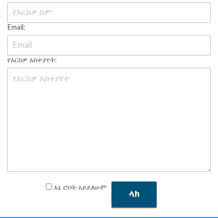
Email:
የእርስዎ አስተያየት:
እኔ ሮቦት አይደለሁም
ላክ