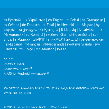
ru-Русский
|
uk-Українська
|
en-English
|
pl-Polski
|
bg-Български
|
cs-Čeština
|
de-Deutsch
|
et-Eesti
|
hr-Hrvatski
|
hu-Magyar
|
hy-
Հայերեն
|
ka-ქართული
|
kk-Қазақша
|
lt-Lietuvių
|
lv-Latviešu
|
mk-
Македонски
|
ro-Română
|
sk-Slovenčina
|
sl-Slovenščina
|
sq-
Shqip
|
sr-Српски
|
zh-中文
|
am-አማርኛ
|
ar-العربية
|
be-Беларуская
|
es-Español
|
fr-Français
|
nl-Nederlands
|
rw-Kinyarwanda
|
sw-
Kiswahili
|
tr-Türkçe
|
mn-Монгол
|
lo-Lao
|
ስለ እኛ
የግላዊነት ፖሊሲ
የአጠቃቀሚ ሁኔታዎች
ለ iOS እና Android መተግበሪያዎች
ያለ ስምምድ ቁሳቁሶችን እንደገና ማተም ተፈቅዷል አንድ dofollow አገናኝ ወደ
ምንጭ ገጽ ካለ ብቻ።
© 2013 - 2026 ≡ Check-Track - የፖስታ ሤሪዎችን