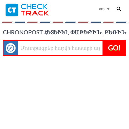
am
CHRONOPOST ՀԵՏԵՒԵԼ ՓԱԹԵԹԻՆ, ԲԵՌԻՆ
GO!