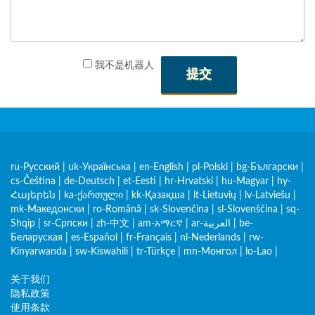
我不是机器人
提交
ru-Русский
|
uk-Українська
|
en-English
|
pl-Polski
|
bg-Български
|
cs-Čeština
|
de-Deutsch
|
et-Eesti
|
hr-Hrvatski
|
hu-Magyar
|
hy-
Հայերեն
|
ka-ქართული
|
kk-Қазақша
|
lt-Lietuvių
|
lv-Latviešu
|
mk-Македонски
|
ro-Română
|
sk-Slovenčina
|
sl-Slovenščina
|
sq-
Shqip
|
sr-Српски
|
zh-中文
|
am-አማርኛ
|
ar-العربية
|
be-
Беларуская
|
es-Español
|
fr-Français
|
nl-Nederlands
|
rw-
Kinyarwanda
|
sw-Kiswahili
|
tr-Türkçe
|
mn-Монгол
|
lo-Lao
|
关于我们
隐私政策
使用条款