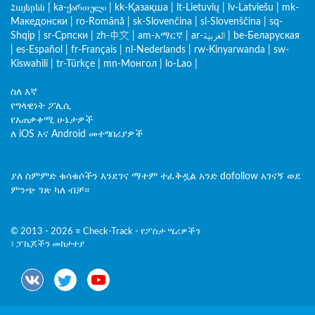
Հայերեն
|
ka-ქართული
|
kk-Қазақша
|
lt-Lietuvių
|
lv-Latviešu
|
mk-
Македонски
|
ro-Română
|
sk-Slovenčina
|
sl-Slovenščina
|
sq-
Shqip
|
sr-Српски
|
zh-中文
|
am-አማርኛ
|
ar-العربية
|
be-Беларуская
|
es-Español
|
fr-Français
|
nl-Nederlands
|
rw-Kinyarwanda
|
sw-
Kiswahili
|
tr-Türkçe
|
mn-Монгол
|
lo-Lao
|
ስለ እኛ
የግላዊነት ፖሊሲ
የአጠቃቀሚ ሁኔታዎች
ለ iOS እና Android መተግበሪያዎች
ያለ ስምምድ ቁሳቁሶችን እንደገና ማተም ተፈቅዷል አንድ dofollow አገናኝ ወደ
ምንጭ ገጽ ካለ ብቻ።
© 2013 - 2026 ≡ Check-Track - የፖስታ ሤሪዎችን
፣ ፓኬጆችን መከታተያ