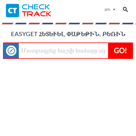
am
EASYGET ՀԵՏԵՒԵԼ ՓԱԹԵԹԻՆ, ԲԵՌԻՆ
GO!