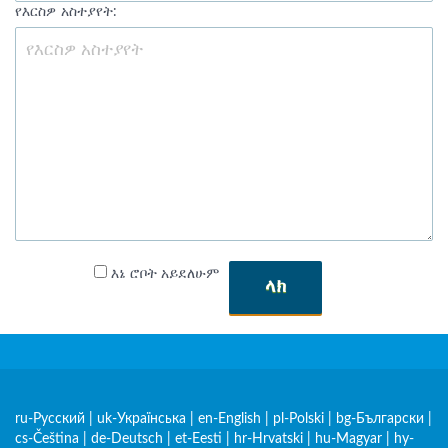
የእርስዎ አስተያየት:
እኔ ሮቦት አይደለሁም
ላክ
ru-Русский
|
uk-Українська
|
en-English
|
pl-Polski
|
bg-Български
|
cs-Čeština
|
de-Deutsch
|
et-Eesti
|
hr-Hrvatski
|
hu-Magyar
|
hy-