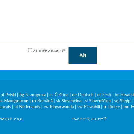
እኔ ሮቦት አይደለሁም
ላክ
|
pl-Polski
|
bg-Български
|
cs-Čeština
|
de-Deutsch
|
et-Eesti
|
hr-Hrvatsk
k-Македонски
|
ro-Română
|
sk-Slovenčina
|
sl-Slovenščina
|
sq-Shqip
|
rançais
|
nl-Nederlands
|
rw-Kinyarwanda
|
sw-Kiswahili
|
tr-Türkçe
|
mn-М
የግላዊነት ፖሊሲ
የአጠቃቀሚ ሁኔታዎች