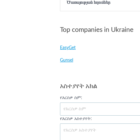
Ծառայության հղումներ
Top companies in Ukraine
EasyGet
Gunsel
አስተያየት አክል
የእርስዎ ስም:
የእርስዎ አስተያየት: