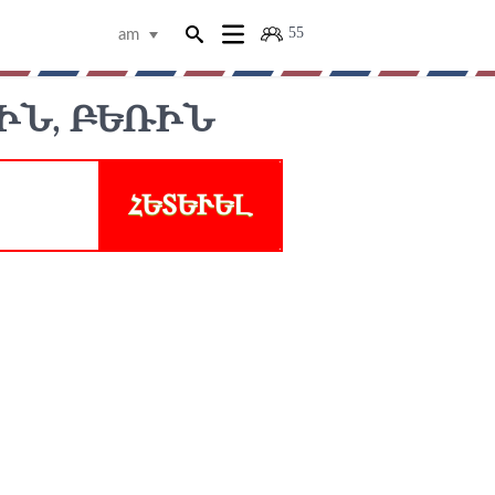
55
am
Ն, ԲԵՌԻՆ
ՀԵՏԵՒԵԼ