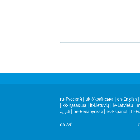
ru-Русский
|
uk-Українська
|
en-English
|
kk-Қазақша
|
lt-Lietuvių
|
lv-Latviešu
|
m
العربية
|
be-Беларуская
|
es-Español
|
fr-F
ስለ እኛ