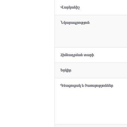
Վարկանիշ
Նկարագրություն
Հիմնադրման տարի
Երկիր
Գնացուցակ և ծառայություններ