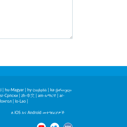
i
|
hu-Magyar
|
hy-Հայերեն
|
ka-ქართული
sr-Српски
|
zh-中文
|
am-አማርኛ
|
ar-
онгол
|
lo-Lao
|
ለ iOS እና Android መተግበሪያዎች