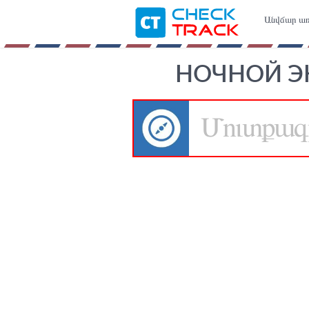
Անվճար առ
НОЧНОЙ ЭК