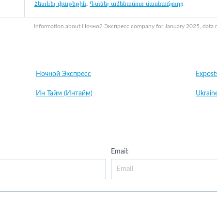
Հետևել փաթեթին
,
Գտնել ամենամոտ մասնաճյուղը
Information about Ночной Экспресс company for January 2025, data may
Ночной Экспресс
Expost
Ин Тайм (Интайм)
Ukrain
Email: