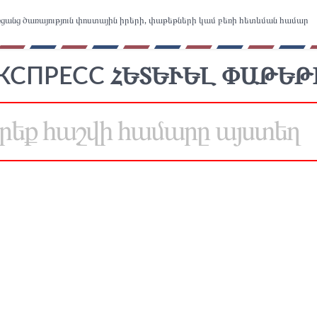
ցանց ծառայություն փոստային իրերի, փաթեթների կամ բեռի հետևման համար
СПРЕСС ՀԵՏԵՒԵԼ ՓԱԹԵԹԻ