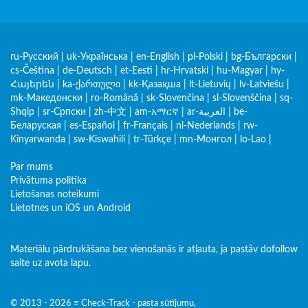
ru-Русский
|
uk-Українська
|
en-English
|
pl-Polski
|
bg-Български
|
cs-Čeština
|
de-Deutsch
|
et-Eesti
|
hr-Hrvatski
|
hu-Magyar
|
hy-
Հայերեն
|
ka-ქართული
|
kk-Қазақша
|
lt-Lietuvių
|
lv-Latviešu
|
mk-Македонски
|
ro-Română
|
sk-Slovenčina
|
sl-Slovenščina
|
sq-
Shqip
|
sr-Српски
|
zh-中文
|
am-አማርኛ
|
ar-العربية
|
be-
Беларуская
|
es-Español
|
fr-Français
|
nl-Nederlands
|
rw-
Kinyarwanda
|
sw-Kiswahili
|
tr-Türkçe
|
mn-Монгол
|
lo-Lao
|
Par mums
Privātuma politika
Lietošanas noteikumi
Lietotnes un iOS un Android
Materiālu pārdrukāšana bez vienošanās ir atļauta, ja pastāv dofollow
saite uz avota lapu.
© 2013 - 2026 ≡ Check-Track - pasta sūtījumu,