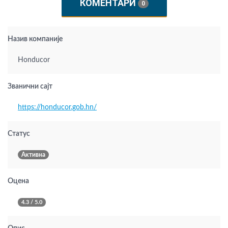
КОМЕНТАРИ
0
Назив компаније
Honducor
Званични сајт
https://honducor.gob.hn/
Статус
Активна
Оцена
4.3 / 5.0