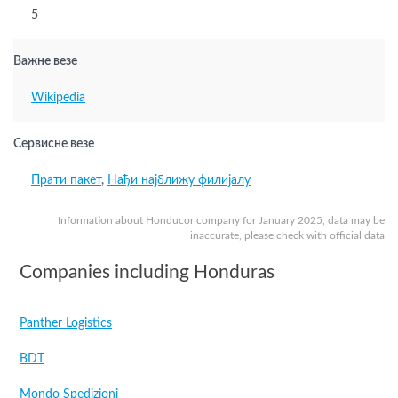
5
Важне везе
Wikipedia
Сервисне везе
Прати пакет
,
Нађи најближу филијалу
Information about Honducor company for January 2025, data may be
inaccurate, please check with official data
Companies including Honduras
Panther Logistics
BDT
Mondo Spedizioni