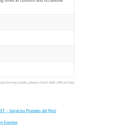
ing times at customs and occasional
 be inaccurate, please check with official data
T – Servicios Postales del Perú
re Express