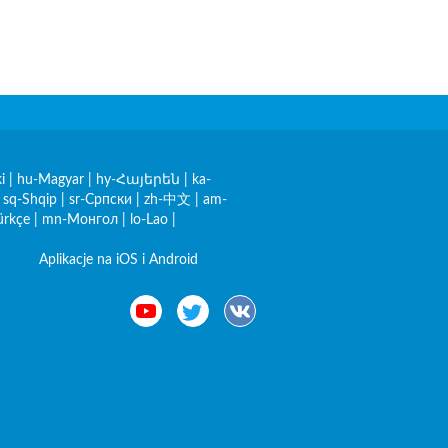
i
|
hu-Magyar
|
hy-Հայերեն
|
ka-
|
sq-Shqip
|
sr-Српски
|
zh-中文
|
am-
ürkçe
|
mn-Монгол
|
lo-Lao
|
Aplikacje na iOS i Android