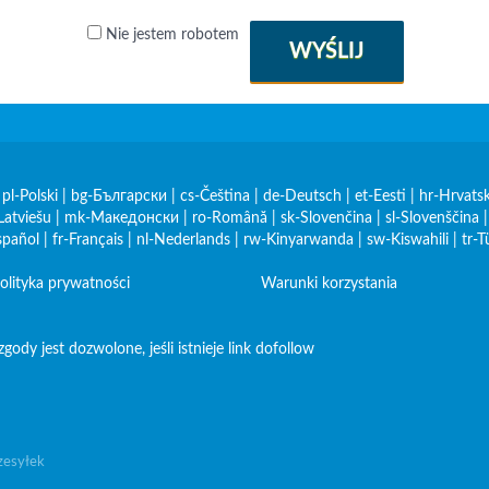
Nie jestem robotem
WYŚLIJ
|
pl-Polski
|
bg-Български
|
cs-Čeština
|
de-Deutsch
|
et-Eesti
|
hr-Hrvatsk
Latviešu
|
mk-Македонски
|
ro-Română
|
sk-Slovenčina
|
sl-Slovenščina
spañol
|
fr-Français
|
nl-Nederlands
|
rw-Kinyarwanda
|
sw-Kiswahili
|
tr-T
olityka prywatności
Warunki korzystania
y jest dozwolone, jeśli istnieje link dofollow
zesyłek