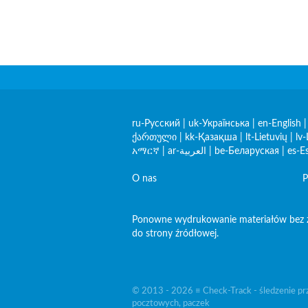
ru-Русский
|
uk-Українська
|
en-English
ქართული
|
kk-Қазақша
|
lt-Lietuvių
|
lv-
አማርኛ
|
ar-العربية
|
be-Беларуская
|
es-E
O nas
P
Ponowne wydrukowanie materiałów bez zgod
do strony źródłowej.
© 2013 - 2026 ≡ Check-Track - śledzenie pr
pocztowych, paczek