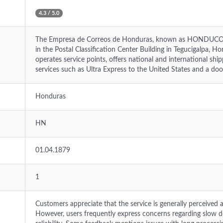
4.3 / 5.0
The Empresa de Correos de Honduras, known as HONDUCOR, 
in the Postal Classification Center Building in Tegucigalpa, Ho
operates service points, offers national and international shi
services such as Ultra Express to the United States and a door
Honduras
HN
01.04.1879
1
Customers appreciate that the service is generally perceived 
However, users frequently express concerns regarding slow de