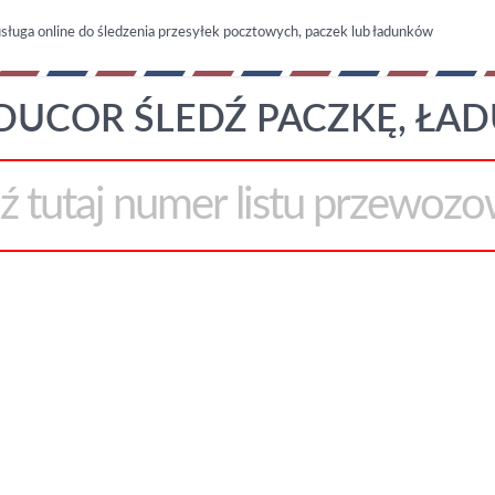
sługa online do śledzenia przesyłek pocztowych, paczek lub ładunków
UCOR ŚLEDŹ PACZKĘ, ŁA