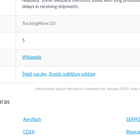
reliability. Some feedback mentions issues with long process
delays in receiving shipments.
TrackingMore:3.0
5
Wikipedia
Śledź paczkę
,
Znajdź najbliższy oddział
Information about Honducor company for January 2025, data may
uras
Aeroflash
SERPOS
CDEK
Blueca