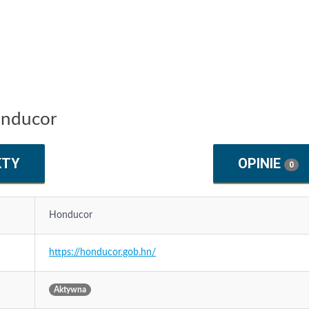
onducor
KTY
OPINIE
0
Honducor
https://honducor.gob.hn/
Aktywna