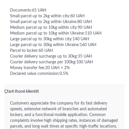
Documents:65 UAH
Small parcel up to 2kg within city:60 UAH
Small parcel up to 2kg within Ukraine:80 UAH
Medium parcel up to 10kg within city:90 UAH
Medium parcel up to 10kg within Ukraine:110 UAH
Large parcel up to 30kg within city:140 UAH
Large parcel up to 30kg within Ukraine:160 UAH
Parcel to locker:60 UAH
Courier delivery surcharge up to 30kg:35 UAH
Courier delivery surcharge per 100kg:100 UAH
Money transfer fee:20 UAH + 2%
Declared value commission:0.5%
Çfarë thonë klientët
Customers appreciate the company for its fast delivery
speeds, extensive network of branches and automated
lockers, and a functional mobile application. Common
complaints involve high shipping rates, instances of damaged
parcels, and long wait times at specific high-traffic locations.