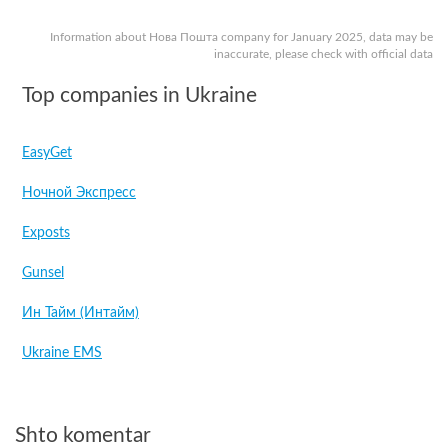
Information about Нова Пошта company for January 2025, data may be
inaccurate, please check with official data
Top companies in Ukraine
EasyGet
Ночной Экспресс
Exposts
Gunsel
Ин Тайм (Интайм)
Ukraine EMS
Shto komentar