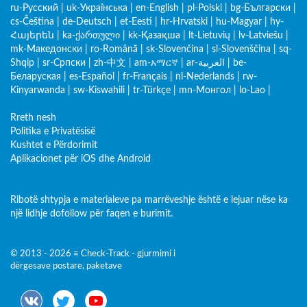
ru-Русский
|
uk-Українська
|
en-English
|
pl-Polski
|
bg-Български
|
cs-Čeština
|
de-Deutsch
|
et-Eesti
|
hr-Hrvatski
|
hu-Magyar
|
hy-
Հայերեն
|
ka-ქართული
|
kk-Қазақша
|
lt-Lietuvių
|
lv-Latviešu
|
mk-Македонски
|
ro-Română
|
sk-Slovenčina
|
sl-Slovenščina
|
sq-
Shqip
|
sr-Српски
|
zh-中文
|
am-አማርኛ
|
ar-العربية
|
be-
Беларуская
|
es-Español
|
fr-Français
|
nl-Nederlands
|
rw-
Kinyarwanda
|
sw-Kiswahili
|
tr-Türkçe
|
mn-Монгол
|
lo-Lao
|
Rreth nesh
Politika e Privatësisë
Kushtet e Përdorimit
Aplikacionet për iOS dhe Android
Ribotë shtypja e materialeve pa marrëveshje është e lejuar nëse ka
një lidhje dofollow për faqen e burimit.
© 2013 - 2026 ≡ Check-Track - gjurmimi i
dërgesave postare, paketave