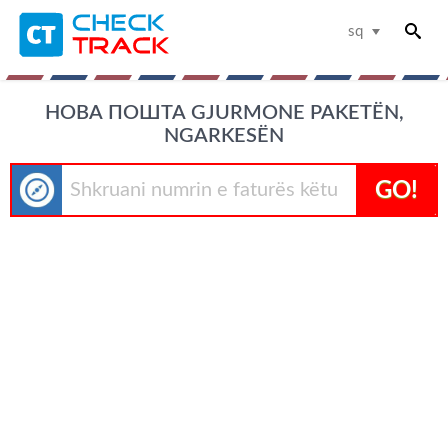
sq
НОВА ПОШТА GJURMONE PAKETËN,
NGARKESËN
GO!