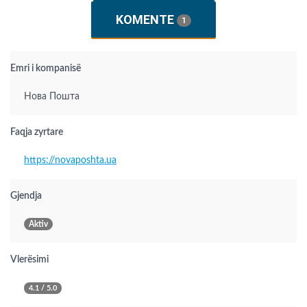
KOMENTE
1
Emri i kompanisë
Нова Пошта
Faqja zyrtare
https://novaposhta.ua
Gjendja
Aktiv
Vlerësimi
4.1 / 5.0