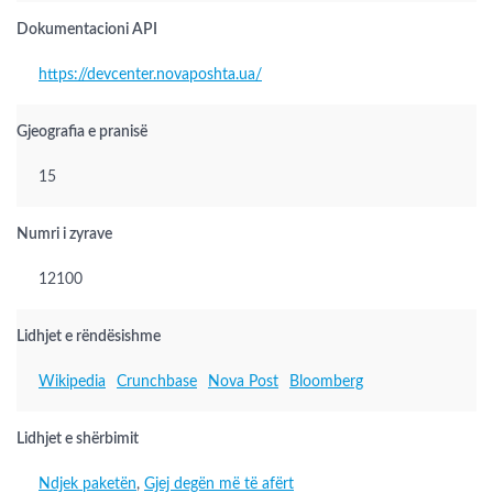
Dokumentacioni API
https://devcenter.novaposhta.ua/
Gjeografia e pranisë
15
Numri i zyrave
12100
Lidhjet e rëndësishme
Wikipedia
Crunchbase
Nova Post
Bloomberg
Lidhjet e shërbimit
Ndjek paketën
,
Gjej degën më të afërt