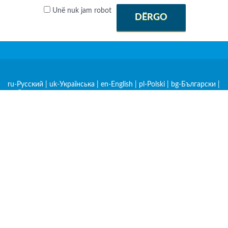
Unë nuk jam robot
DËRGO
ru-Русский
|
uk-Українська
|
en-English
|
pl-Polski
|
bg-Български
|
cs-Čeština
|
de-Deutsch
|
et-Eesti
|
hr-Hrvatski
|
hu-Magyar
|
hy-
Հայերեն
|
ka-ქართული
|
kk-Қазақша
|
lt-Lietuvių
|
lv-Latviešu
|
mk-Македонски
|
ro-Română
|
sk-Slovenčina
|
sl-Slovenščina
|
sq-
Shqip
|
sr-Српски
|
zh-中文
|
am-አማርኛ
|
ar-العربية
|
be-
Беларуская
|
es-Español
|
fr-Français
|
nl-Nederlands
|
rw-
Kinyarwanda
|
sw-Kiswahili
|
tr-Türkçe
|
mn-Монгол
|
lo-Lao
|
Rreth nesh
Politika e Privatësisë
Kushtet e Përdorimit
Aplikacionet për iOS dhe Android
Ribotë shtypja e materialeve pa marrëveshje është e lejuar nëse ka