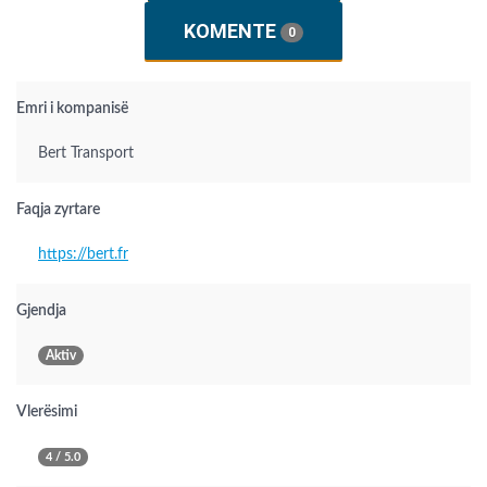
KOMENTE
0
Emri i kompanisë
Bert Transport
Faqja zyrtare
https://bert.fr
Gjendja
Aktiv
Vlerësimi
4 / 5.0