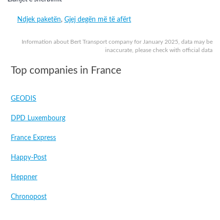
Ndjek paketën
,
Gjej degën më të afërt
Information about Bert Transport company for January 2025, data may be
inaccurate, please check with official data
Top companies in France
GEODIS
DPD Luxembourg
France Express
Happy-Post
Heppner
Chronopost