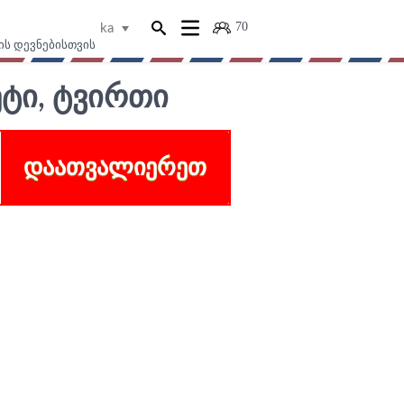
70
ka
ის დევნებისთვის
ᲢᲘ, ᲢᲕᲘᲠᲗᲘ
ᲓᲐᲐᲗᲕᲐᲚᲘᲔᲠᲔᲗ