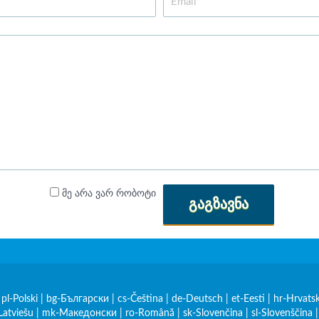
მე არა ვარ რობოტი
ᲒᲐᲒᲖᲐᲕᲜᲐ
|
pl-Polski
|
bg-Български
|
cs-Čeština
|
de-Deutsch
|
et-Eesti
|
hr-Hrvatsk
Latviešu
|
mk-Македонски
|
ro-Română
|
sk-Slovenčina
|
sl-Slovenščina