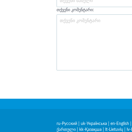
თქვენი კომენტარი:
ru-Русский
|
uk-Українська
|
en-English
ქართული
|
kk-Қазақша
|
lt-Lietuvių
|
lv-