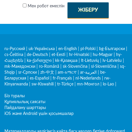
Мен робот емеспін
ЖІБЕРУ
ru-Русский
|
uk-Українська
|
en-English
|
pl-Polski
|
bg-Български
|
cs-Čeština
|
de-Deutsch
|
et-Eesti
|
hr-Hrvatski
|
hu-Magyar
|
hy-
Հայերեն
|
ka-ქართული
|
kk-Қазақша
|
lt-Lietuvių
|
lv-Latviešu
|
mk-Македонски
|
ro-Română
|
sk-Slovenčina
|
sl-Slovenščina
|
sq-
Shqip
|
sr-Српски
|
zh-中文
|
am-አማርኛ
|
ar-العربية
|
be-
Беларуская
|
es-Español
|
fr-Français
|
nl-Nederlands
|
rw-
Kinyarwanda
|
sw-Kiswahili
|
tr-Türkçe
|
mn-Монгол
|
lo-Lao
|
Біз туралы
Құпиялылық саясаты
Пайдалану шарттары
iOS және Android үшін қосымшалар
Материалдарды келісімсіз қайта басу көздер бетіне doforward