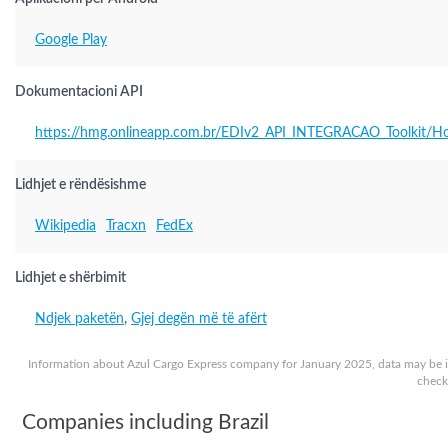
Google Play
Dokumentacioni API
https://hmg.onlineapp.com.br/EDIv2_API_INTEGRACAO_Toolkit/H
Lidhjet e rëndësishme
Wikipedia
Tracxn
FedEx
Lidhjet e shërbimit
Ndjek paketën
,
Gjej degën më të afërt
Information about Azul Cargo Express company for January 2025, data may be i
check 
Companies including Brazil