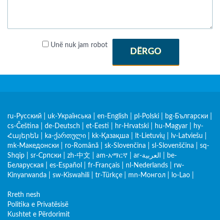
Unë nuk jam robot
DËRGO
ru-Русский
|
uk-Українська
|
en-English
|
pl-Polski
|
bg-Български
|
cs-Čeština
|
de-Deutsch
|
et-Eesti
|
hr-Hrvatski
|
hu-Magyar
|
hy-
Հայերեն
|
ka-ქართული
|
kk-Қазақша
|
lt-Lietuvių
|
lv-Latviešu
|
mk-Македонски
|
ro-Română
|
sk-Slovenčina
|
sl-Slovenščina
|
sq-
Shqip
|
sr-Српски
|
zh-中文
|
am-አማርኛ
|
ar-العربية
|
be-
Беларуская
|
es-Español
|
fr-Français
|
nl-Nederlands
|
rw-
Kinyarwanda
|
sw-Kiswahili
|
tr-Türkçe
|
mn-Монгол
|
lo-Lao
|
Rreth nesh
Politika e Privatësisë
Kushtet e Përdorimit