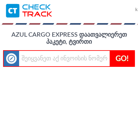
k
AZUL CARGO EXPRESS ᲓᲐᲐᲗᲕᲐᲚᲘᲔᲠᲔᲗ
ᲞᲐᲙᲔᲢᲘ, ᲢᲕᲘᲠᲗᲘ
GO!