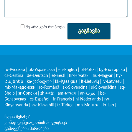
მე არა ვარ რობოტი
ᲒᲐᲒᲖᲐᲕᲜᲐ
ru-Русский
|
uk-Українська
|
en-English
|
pl-Polski
|
bg-Български
|
cs-Čeština
|
de-Deutsch
|
et-Eesti
|
hr-Hrvatski
|
hu-Magyar
|
hy-
Հայերեն
|
ka-ქართული
|
kk-Қазақша
|
lt-Lietuvių
|
lv-Latviešu
|
mk-Македонски
|
ro-Română
|
sk-Slovenčina
|
sl-Slovenščina
|
sq-
Shqip
|
sr-Српски
|
zh-中文
|
am-አማርኛ
|
ar-العربية
|
be-
Беларуская
|
es-Español
|
fr-Français
|
nl-Nederlands
|
rw-
Kinyarwanda
|
sw-Kiswahili
|
tr-Türkçe
|
mn-Монгол
|
lo-Lao
|
ჩვენს შესახებ
კონფიდენციალობის პოლიტიკა
გამოყენების პირობები