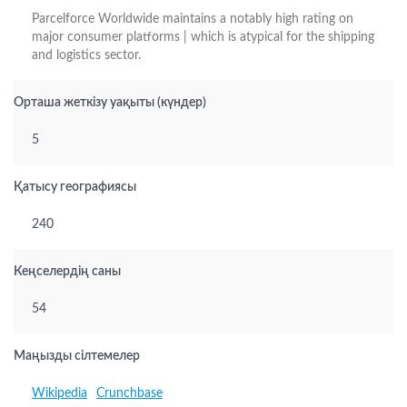
Parcelforce Worldwide maintains a notably high rating on
major consumer platforms | which is atypical for the shipping
and logistics sector.
Орташа жеткізу уақыты (күндер)
5
Қатысу географиясы
240
Кеңселердің саны
54
Маңызды сілтемелер
Wikipedia
Crunchbase