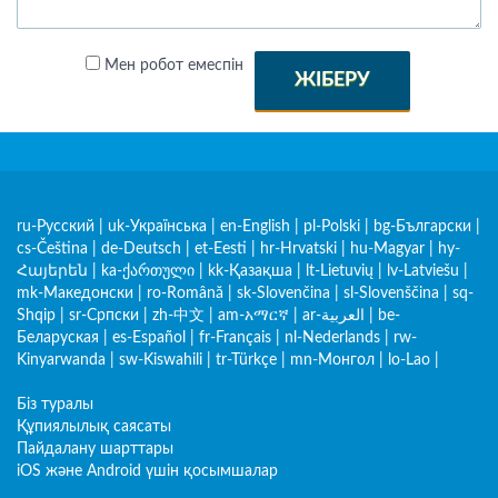
Мен робот емеспін
ЖІБЕРУ
ru-Русский
|
uk-Українська
|
en-English
|
pl-Polski
|
bg-Български
|
cs-Čeština
|
de-Deutsch
|
et-Eesti
|
hr-Hrvatski
|
hu-Magyar
|
hy-
Հայերեն
|
ka-ქართული
|
kk-Қазақша
|
lt-Lietuvių
|
lv-Latviešu
|
mk-Македонски
|
ro-Română
|
sk-Slovenčina
|
sl-Slovenščina
|
sq-
Shqip
|
sr-Српски
|
zh-中文
|
am-አማርኛ
|
ar-العربية
|
be-
Беларуская
|
es-Español
|
fr-Français
|
nl-Nederlands
|
rw-
Kinyarwanda
|
sw-Kiswahili
|
tr-Türkçe
|
mn-Монгол
|
lo-Lao
|
Біз туралы
Құпиялылық саясаты
Пайдалану шарттары
iOS және Android үшін қосымшалар