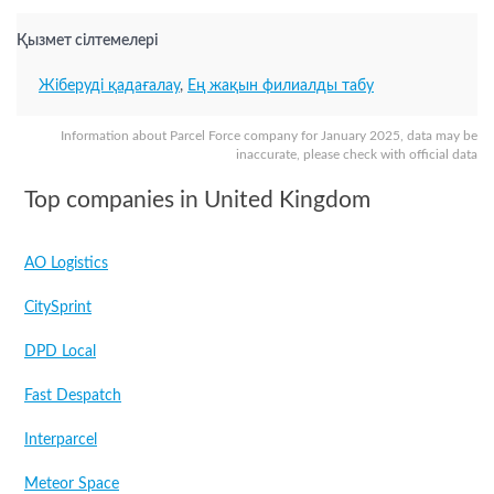
Қызмет сілтемелері
Жіберуді қадағалау
,
Ең жақын филиалды табу
Information about Parcel Force company for January 2025, data may be
inaccurate, please check with official data
Top companies in United Kingdom
AO Logistics
CitySprint
DPD Local
Fast Despatch
Interparcel
Meteor Space