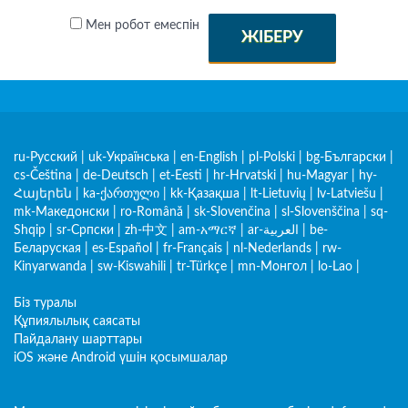
Мен робот емеспін
ЖІБЕРУ
ru-Русский
|
uk-Українська
|
en-English
|
pl-Polski
|
bg-Български
|
cs-Čeština
|
de-Deutsch
|
et-Eesti
|
hr-Hrvatski
|
hu-Magyar
|
hy-
Հայերեն
|
ka-ქართული
|
kk-Қазақша
|
lt-Lietuvių
|
lv-Latviešu
|
mk-Македонски
|
ro-Română
|
sk-Slovenčina
|
sl-Slovenščina
|
sq-
Shqip
|
sr-Српски
|
zh-中文
|
am-አማርኛ
|
ar-العربية
|
be-
Беларуская
|
es-Español
|
fr-Français
|
nl-Nederlands
|
rw-
Kinyarwanda
|
sw-Kiswahili
|
tr-Türkçe
|
mn-Монгол
|
lo-Lao
|
Біз туралы
Құпиялылық саясаты
Пайдалану шарттары
iOS және Android үшін қосымшалар