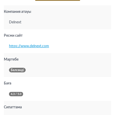
Компания атауы
Delnext
Ресми сайт
https://www.delnext.com
Мәртебе
Белсенді
Баға
4.3 / 5.0
Сипаттама