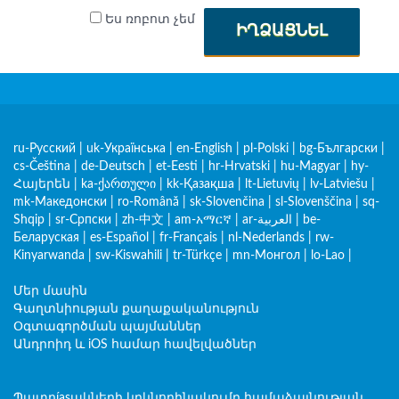
Ես ռոբոտ չեմ
ԻՂՁԱՑՆԵԼ
ru-Русский
|
uk-Українська
|
en-English
|
pl-Polski
|
bg-Български
|
cs-Čeština
|
de-Deutsch
|
et-Eesti
|
hr-Hrvatski
|
hu-Magyar
|
hy-
Հայերեն
|
ka-ქართული
|
kk-Қазақша
|
lt-Lietuvių
|
lv-Latviešu
|
mk-Македонски
|
ro-Română
|
sk-Slovenčina
|
sl-Slovenščina
|
sq-
Shqip
|
sr-Српски
|
zh-中文
|
am-አማርኛ
|
ar-العربية
|
be-
Беларуская
|
es-Español
|
fr-Français
|
nl-Nederlands
|
rw-
Kinyarwanda
|
sw-Kiswahili
|
tr-Türkçe
|
mn-Монгол
|
lo-Lao
|
Մեր մասին
Գաղտնիության քաղաքականություն
Օգտագործման պայմաններ
Անդրոիդ և iOS համար հավելվածներ
Պատրíasակների կրկնորինակումը համաձայնության