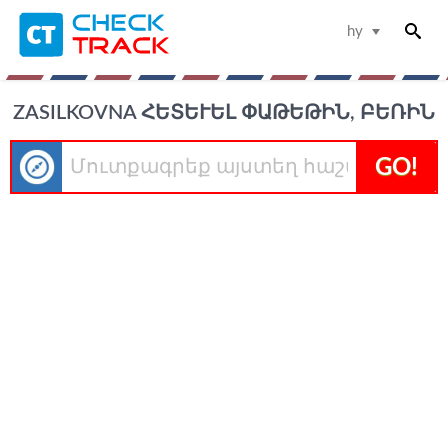
hy
ZASILKOVNA ՀԵՏԵՒԵԼ ՓԱԹԵԹԻՆ, ԲԵՌԻՆ
GO!