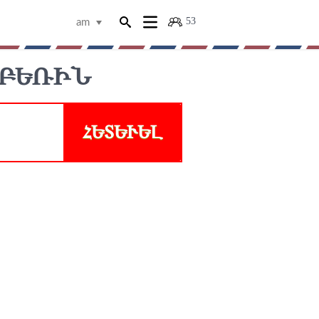
53
am
ԲԵՌԻՆ
ՀԵՏԵՒԵԼ