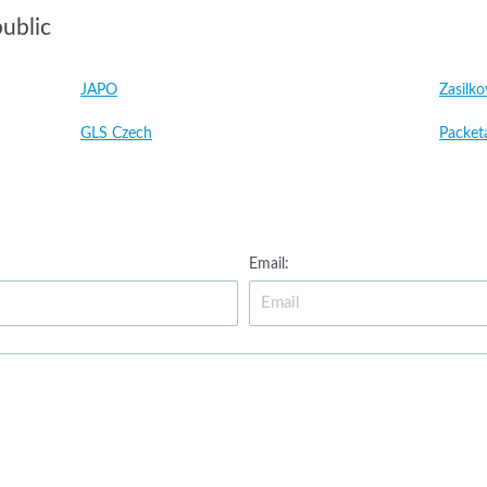
ublic
JAPO
Zasilk
GLS Czech
Packet
Email: