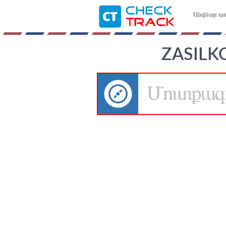
Անվճար առ
ZASILK