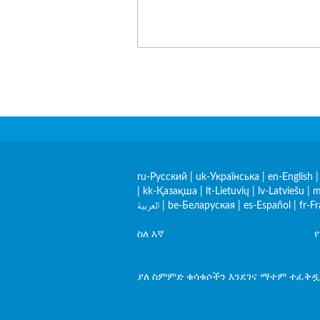
ru-Русский
|
uk-Українська
|
en-English
|
kk-Қазақша
|
lt-Lietuvių
|
lv-Latviešu
|
m
العربية
|
be-Беларуская
|
es-Español
|
fr-F
ስለ እኛ
ያለ ስምምድ ቁሳቁሶችን እንደገና ማተም ተፈቅዷል 