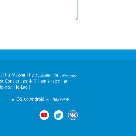
i
|
hu-Magyar
|
hy-Հայերեն
|
ka-ქართული
sr-Српски
|
zh-中文
|
am-አማርኛ
|
ar-
онгол
|
lo-Lao
|
ለ iOS እና Android መተግበሪያዎች