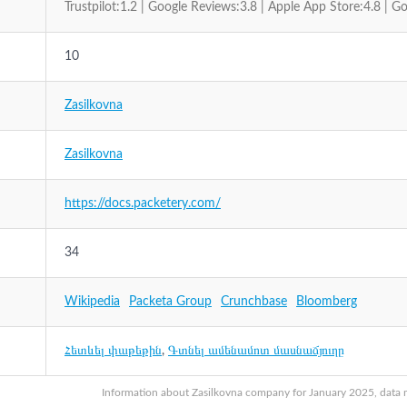
Trustpilot:1.2 | Google Reviews:3.8 | Apple App Store:4.8 | Go
10
Zasilkovna
Zasilkovna
https://docs.packetery.com/
34
Wikipedia
Packeta Group
Crunchbase
Bloomberg
Հետևել փաթեթին
,
Գտնել ամենամոտ մասնաճյուղը
Information about Zasilkovna company for January 2025, data ma