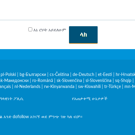
እኔ ሮቦት አይደለሁም
ላክ
|
pl-Polski
|
bg-Български
|
cs-Čeština
|
de-Deutsch
|
et-Eesti
|
hr-Hrvatsk
k-Македонски
|
ro-Română
|
sk-Slovenčina
|
sl-Slovenščina
|
sq-Shqip
|
rançais
|
nl-Nederlands
|
rw-Kinyarwanda
|
sw-Kiswahili
|
tr-Türkçe
|
mn-М
የግላዊነት ፖሊሲ
የአጠቃቀሚ ሁኔታዎች
አንድ dofollow አገናኝ ወደ ምንጭ ገጽ ካለ ብቻ።