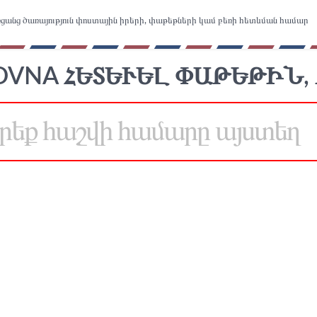
ցանց ծառայություն փոստային իրերի, փաթեթների կամ բեռի հետևման համար
OVNA ՀԵՏԵՒԵԼ ՓԱԹԵԹԻՆ, 