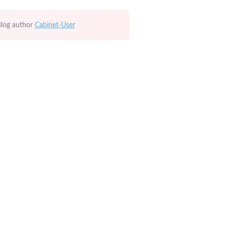
log author
Cabinet-User