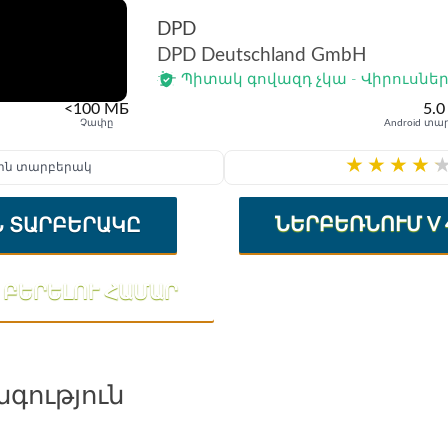
DPD
DPD Deutschland GmbH
Պիտակ գովազդ չկա - Վիրուսներ
<100 МБ
5.0
Չափը
Android տա
★
★
★
★
երջին տարբերակ
Ն ՏԱՐԲԵՐԱԿԸ
ՆԵՐԲԵՌՆՈՒՄ V 4
 ԲԵՐԵԼՈՒ ՀԱՄԱՐ
գություն