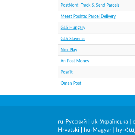
PostNord: Track & Send Parcels
Meest Poshta: Parcel Delivery
GLS Hungary
GLS Slovenia
Nox Play
An Post Money
Posa'it
Oman Post
ru-Русский
|
uk-Українська
|
Hrvatski
|
hu-Magyar
|
hy-Հա