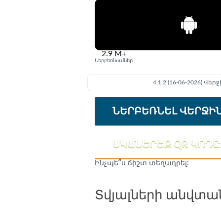
2.9 M+
Ներբեռնումներ
4.1.2 (16-06-2026) Վ
ՆԵՐԲԵՌՆԵԼ ՎԵՐՋԻ
ՍԿԱՆԵՐԵՔ QR ԿՈԴԸ
Ինչպե՞ս ճիշտ տեղադրել:
Տվյալների անվտան