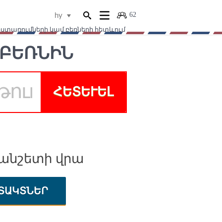
62
hy
ստառումների կամ բեռների հետևում
ԲԵՌՆԻՆ
ՀԵՏԵՒԵԼ
լանշետի վրա
ՏԱԿՏՆԵՐ