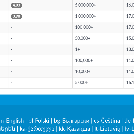
5,000,000+
16.
4.03
1,000,000+
17.
3.98
-
100 000+
17.
-
50.000+
15.
-
1+
13.
-
100,000+
11.
-
10,000+
11.
-
5,000+
16.
en-English
|
pl-Polski
|
bg-Български
|
cs-Čeština
|
de-
յերեն
|
ka-ქართული
|
kk-Қазақша
|
lt-Lietuvių
|
lv-