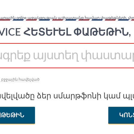
արային online աջակցության աշխատանք համար փաթեթների, փո
VICE ՀԵՏԵՒԵԼ ՓԱԹԵԹԻՆ, 
լ բջջային հավելված
ավելվածը ձեր սմարթֆոնի կամ պ
ԱԹԵԹԻՆ
ԿՈՆ