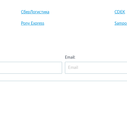
СберЛогистика
CDEK
Pony Express
Sampo
Email: