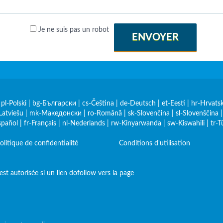
Je ne suis pas un robot
ENVOYER
|
pl-Polski
|
bg-Български
|
cs-Čeština
|
de-Deutsch
|
et-Eesti
|
hr-Hrvatsk
Latviešu
|
mk-Македонски
|
ro-Română
|
sk-Slovenčina
|
sl-Slovenščina
spañol
|
fr-Français
|
nl-Nederlands
|
rw-Kinyarwanda
|
sw-Kiswahili
|
tr-T
olitique de confidentialité
Conditions d'utilisation
st autorisée si un lien dofollow vers la page