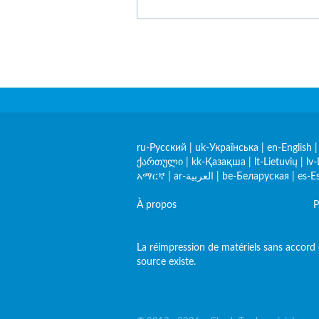
ru-Русский
|
uk-Українська
|
en-English
ქართული
|
kk-Қазақша
|
lt-Lietuvių
|
lv-
አማርኛ
|
ar-العربية
|
be-Беларуская
|
es-E
À propos
P
La réimpression de matériels sans accord e
source existe.