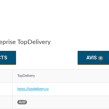
reprise TopDelivery
CTS
AVIS
0
TopDelivery
https://topdelivery.ru
Actif