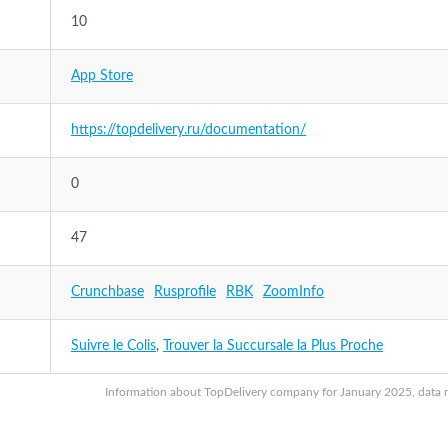
10
App Store
https://topdelivery.ru/documentation/
0
47
Crunchbase
Rusprofile
RBK
ZoomInfo
Suivre le Colis
,
Trouver la Succursale la Plus Proche
Information about TopDelivery company for January 2025, data ma