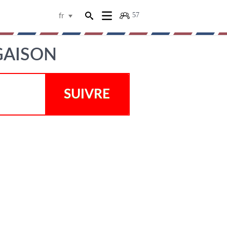
57
fr
GAISON
SUIVRE