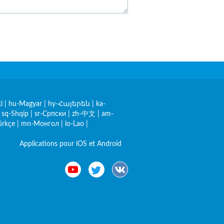
i
|
hu-Magyar
|
hy-Հայերեն
|
ka-
|
sq-Shqip
|
sr-Српски
|
zh-中文
|
am-
ürkçe
|
mn-Монгол
|
lo-Lao
|
Applications pour iOS et Android