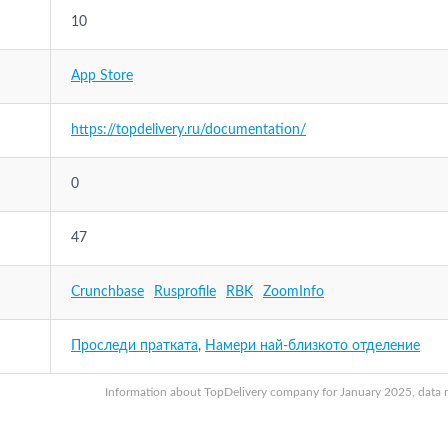
10
App Store
https://topdelivery.ru/documentation/
0
47
Crunchbase
Rusprofile
RBK
ZoomInfo
Проследи пратката
,
Намери най-близкото отделение
Information about TopDelivery company for January 2025, data ma