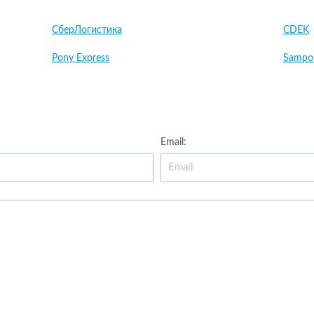
СберЛогистика
CDEK
Pony Express
Sampo
Email: