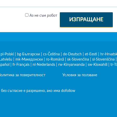
Аз не съм робот
ИЗПРАЩАНЕ
|
pl-Polski
|
bg-Български
|
cs-Čeština
|
de-Deutsch
|
et-Eesti
|
hr-Hrvatsk
Latviešu
|
mk-Македонски
|
ro-Română
|
sk-Slovenčina
|
sl-Slovenščina
spañol
|
fr-Français
|
nl-Nederlands
|
rw-Kinyarwanda
|
sw-Kiswahili
|
tr-T
олитика за поверителност
Условия за ползване
без съгласие е разрешено, ако има dofollow