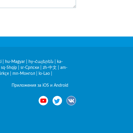
i
|
hu-Magyar
|
hy-Հայերեն
|
ka-
|
sq-Shqip
|
sr-Српски
|
zh-中文
|
am-
ürkçe
|
mn-Монгол
|
lo-Lao
|
Приложения за iOS и Android