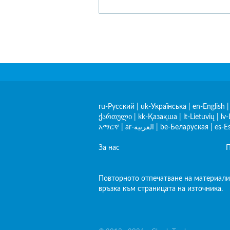
ru-Русский
|
uk-Українська
|
en-English
ქართული
|
kk-Қазақша
|
lt-Lietuvių
|
lv-
አማርኛ
|
ar-العربية
|
be-Беларуская
|
es-E
За нас
П
Повторното отпечатване на материали 
връзка към страницата на източника.