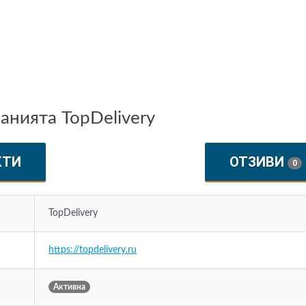
нията TopDelivery
КТИ
ОТЗИВИ
0
TopDelivery
https://topdelivery.ru
Активна