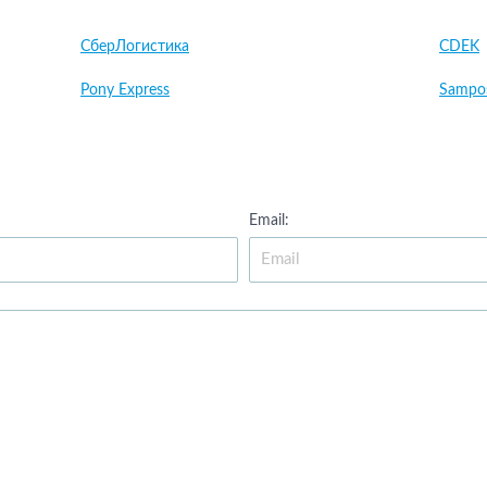
СберЛогистика
CDEK
Pony Express
Sampo
Email: