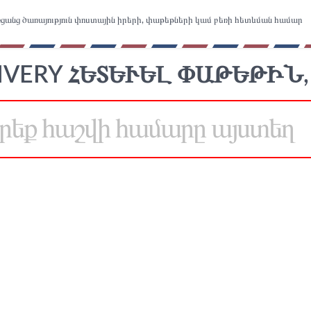
ցանց ծառայություն փոստային իրերի, փաթեթների կամ բեռի հետևման համար
IVERY ՀԵՏԵՒԵԼ ՓԱԹԵԹԻՆ,