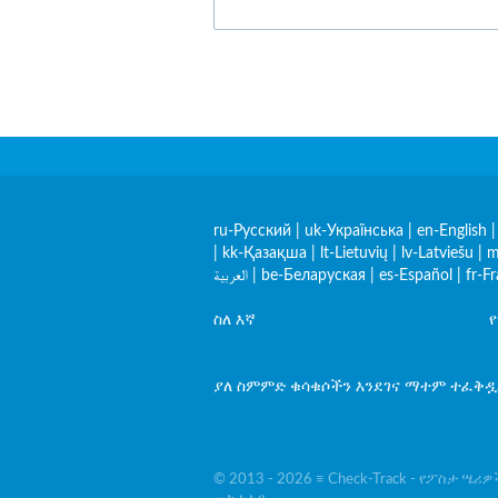
ru-Русский
|
uk-Українська
|
en-English
|
kk-Қазақша
|
lt-Lietuvių
|
lv-Latviešu
|
m
العربية
|
be-Беларуская
|
es-Español
|
fr-F
ስለ እኛ
ያለ ስምምድ ቁሳቁሶችን እንደገና ማተም ተፈቅዷል 
© 2013 - 2026 ≡ Check-Track - የፖስታ ሤሪ