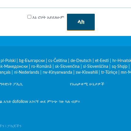
እኔ ሮቦት አይደለሁም
ላክ
|
pl-Polski
|
bg-Български
|
cs-Čeština
|
de-Deutsch
|
et-Eesti
|
hr-Hrvatsk
k-Македонски
|
ro-Română
|
sk-Slovenčina
|
sl-Slovenščina
|
sq-Shqip
|
rançais
|
nl-Nederlands
|
rw-Kinyarwanda
|
sw-Kiswahili
|
tr-Türkçe
|
mn-М
የግላዊነት ፖሊሲ
የአጠቃቀሚ ሁኔታዎች
አንድ dofollow አገናኝ ወደ ምንጭ ገጽ ካለ ብቻ።
ዎችን ፣ ፓኬጆችን