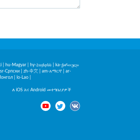
i
|
hu-Magyar
|
hy-Հայերեն
|
ka-ქართული
sr-Српски
|
zh-中文
|
am-አማርኛ
|
ar-
онгол
|
lo-Lao
|
ለ iOS እና Android መተግበሪያዎች