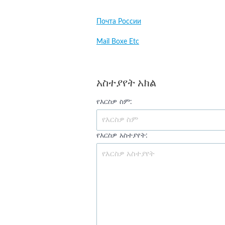
Почта России
Mail Boxe Etc
አስተያየት አክል
የእርስዎ ስም:
የእርስዎ አስተያየት: