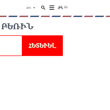
66
am
 ԲԵՌԻՆ
ՀԵՏԵՒԵԼ