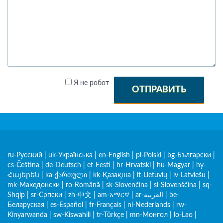
Я не робот
ОТПРАВИТЬ
ru-Русский
|
uk-Українська
|
en-English
|
pl-Polski
|
bg-Български
|
cs-Čeština
|
de-Deutsch
|
et-Eesti
|
hr-Hrvatski
|
hu-Magyar
|
hy-
Հայերեն
|
ka-ქართული
|
kk-Қазақша
|
lt-Lietuvių
|
lv-Latviešu
|
mk-Македонски
|
ro-Română
|
sk-Slovenčina
|
sl-Slovenščina
|
sq-
Shqip
|
sr-Српски
|
zh-中文
|
am-አማርኛ
|
ar-العربية
|
be-
Беларуская
|
es-Español
|
fr-Français
|
nl-Nederlands
|
rw-
Kinyarwanda
|
sw-Kiswahili
|
tr-Türkçe
|
mn-Монгол
|
lo-Lao
|