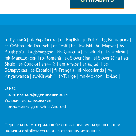
ОТПРАВИТЬ
ru-Русский
|
uk-Українська
|
en-English
|
pl-Polski
|
bg-Български
|
cs-Čeština
|
de-Deutsch
|
et-Eesti
|
hr-Hrvatski
|
hu-Magyar
|
hy-
Հայերեն
|
ka-ქართული
|
kk-Қазақша
|
lt-Lietuvių
|
lv-Latviešu
|
mk-Македонски
|
ro-Română
|
sk-Slovenčina
|
sl-Slovenščina
|
sq-
Shqip
|
sr-Српски
|
zh-中文
|
am-አማርኛ
|
ar-العربية
|
be-
Беларуская
|
es-Español
|
fr-Français
|
nl-Nederlands
|
rw-
Kinyarwanda
|
sw-Kiswahili
|
tr-Türkçe
|
mn-Монгол
|
lo-Lao
|
О нас
Политика конфиденциальности
Условия использования
Приложения для iOS и Android
Перепечатка материалов без согласования разрешена при
наличии dofollow ссылки на страницу источника.