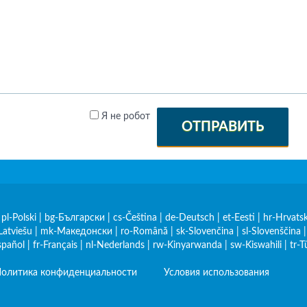
Я не робот
ОТПРАВИТЬ
|
pl-Polski
|
bg-Български
|
cs-Čeština
|
de-Deutsch
|
et-Eesti
|
hr-Hrvatsk
Latviešu
|
mk-Македонски
|
ro-Română
|
sk-Slovenčina
|
sl-Slovenščina
spañol
|
fr-Français
|
nl-Nederlands
|
rw-Kinyarwanda
|
sw-Kiswahili
|
tr-T
олитика конфиденциальности
Условия использования