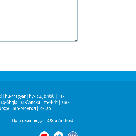
i
|
hu-Magyar
|
hy-Հայերեն
|
ka-
|
sq-Shqip
|
sr-Српски
|
zh-中文
|
am-
ürkçe
|
mn-Монгол
|
lo-Lao
|
Приложения для iOS и Android