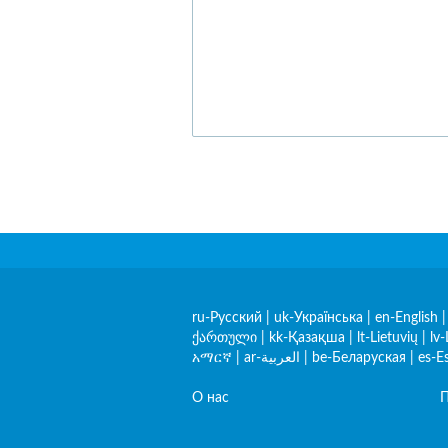
ru-Русский
|
uk-Українська
|
en-English
ქართული
|
kk-Қазақша
|
lt-Lietuvių
|
lv-
አማርኛ
|
ar-العربية
|
be-Беларуская
|
es-E
О нас
П