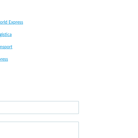
rld Express
gistica
ansport
press