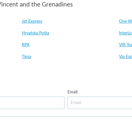
Vincent and the Grenadines
Jet Express
One Wo
Hrvatska Pošta
InterLo
RPX
VIR Tr
Tipsa
Via Ex
Email: