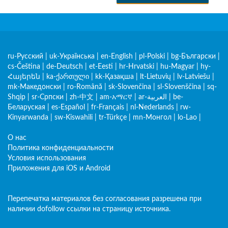
ru-Русский
|
uk-Українська
|
en-English
|
pl-Polski
|
bg-Български
|
cs-Čeština
|
de-Deutsch
|
et-Eesti
|
hr-Hrvatski
|
hu-Magyar
|
hy-
Հայերեն
|
ka-ქართული
|
kk-Қазақша
|
lt-Lietuvių
|
lv-Latviešu
|
mk-Македонски
|
ro-Română
|
sk-Slovenčina
|
sl-Slovenščina
|
sq-
Shqip
|
sr-Српски
|
zh-中文
|
am-አማርኛ
|
ar-العربية
|
be-
Беларуская
|
es-Español
|
fr-Français
|
nl-Nederlands
|
rw-
Kinyarwanda
|
sw-Kiswahili
|
tr-Türkçe
|
mn-Монгол
|
lo-Lao
|
О нас
Политика конфиденциальности
Условия использования
Приложения для iOS и Android
Перепечатка материалов без согласования разрешена при
наличии dofollow ссылки на страницу источника.