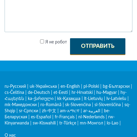
Я не робот
ОТПРАВИТЬ
ru-Русский
|
uk-Українська
|
en-English
|
pl-Polski
|
bg-Български
|
cs-Čeština
|
de-Deutsch
|
et-Eesti
|
hr-Hrvatski
|
hu-Magyar
|
hy-
Հայերեն
|
ka-ქართული
|
kk-Қазақша
|
lt-Lietuvių
|
lv-Latviešu
|
mk-Македонски
|
ro-Română
|
sk-Slovenčina
|
sl-Slovenščina
|
sq-
Shqip
|
sr-Српски
|
zh-中文
|
am-አማርኛ
|
ar-العربية
|
be-
Беларуская
|
es-Español
|
fr-Français
|
nl-Nederlands
|
rw-
Kinyarwanda
|
sw-Kiswahili
|
tr-Türkçe
|
mn-Монгол
|
lo-Lao
|
О нас