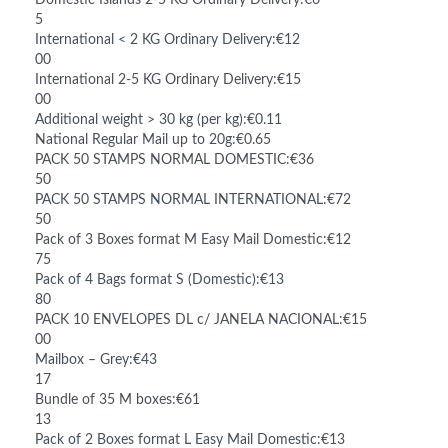
Domestic Islands 2-5 KG Ordinary Delivery:€6
5
International < 2 KG Ordinary Delivery:€12
00
International 2-5 KG Ordinary Delivery:€15
00
Additional weight > 30 kg (per kg):€0.11
National Regular Mail up to 20g:€0.65
PACK 50 STAMPS NORMAL DOMESTIC:€36
50
PACK 50 STAMPS NORMAL INTERNATIONAL:€72
50
Pack of 3 Boxes format M Easy Mail Domestic:€12
75
Pack of 4 Bags format S (Domestic):€13
80
PACK 10 ENVELOPES DL c/ JANELA NACIONAL:€15
00
Mailbox – Grey:€43
17
Bundle of 35 M boxes:€61
13
Pack of 2 Boxes format L Easy Mail Domestic:€13