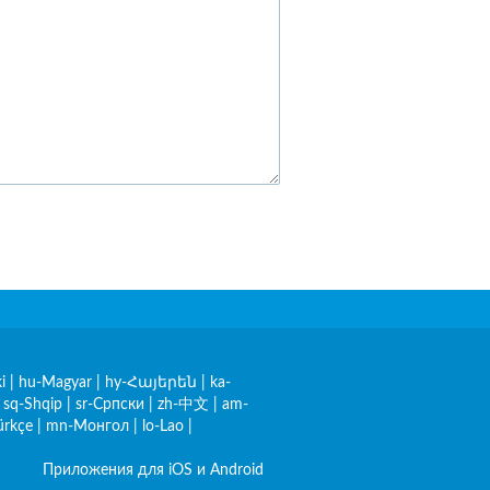
i
|
hu-Magyar
|
hy-Հայերեն
|
ka-
|
sq-Shqip
|
sr-Српски
|
zh-中文
|
am-
ürkçe
|
mn-Монгол
|
lo-Lao
|
Приложения для iOS и Android