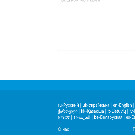
ru-Русский
|
uk-Українська
|
en-English
ქართული
|
kk-Қазақша
|
lt-Lietuvių
|
lv-
አማርኛ
|
ar-العربية
|
be-Беларуская
|
es-E
О нас
П