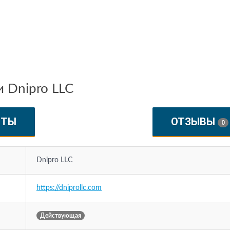
 Dnipro LLC
КТЫ
ОТЗЫВЫ
0
Dnipro LLC
https://dniprollc.com
Действующая