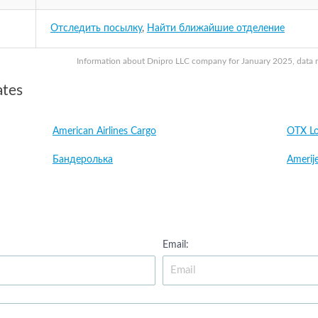
Отследить посылку
,
Найти ближайшие отделение
Information about Dnipro LLC company for January 2025, data ma
ates
American Airlines Cargo
OTX Lo
Бандеролька
Amerije
Email: