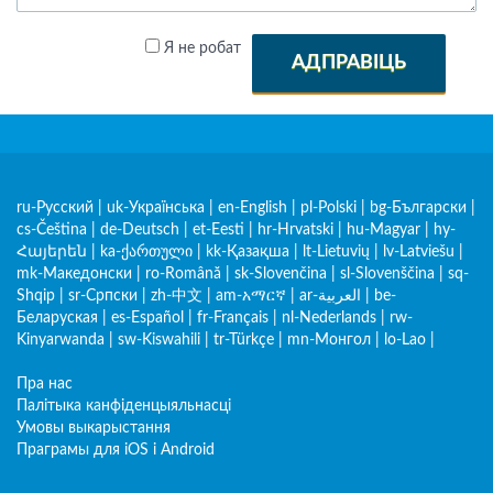
Я не робат
АДПРАВІЦЬ
ru-Русский
|
uk-Українська
|
en-English
|
pl-Polski
|
bg-Български
|
cs-Čeština
|
de-Deutsch
|
et-Eesti
|
hr-Hrvatski
|
hu-Magyar
|
hy-
Հայերեն
|
ka-ქართული
|
kk-Қазақша
|
lt-Lietuvių
|
lv-Latviešu
|
mk-Македонски
|
ro-Română
|
sk-Slovenčina
|
sl-Slovenščina
|
sq-
Shqip
|
sr-Српски
|
zh-中文
|
am-አማርኛ
|
ar-العربية
|
be-
Беларуская
|
es-Español
|
fr-Français
|
nl-Nederlands
|
rw-
Kinyarwanda
|
sw-Kiswahili
|
tr-Türkçe
|
mn-Монгол
|
lo-Lao
|
Пра нас
Палітыка канфіденцыяльнасці
Умовы выкарыстання
Праграмы для iOS і Android