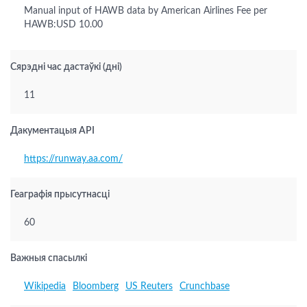
Manual input of HAWB data by American Airlines Fee per
HAWB:USD 10.00
Сярэдні час дастаўкі (дні)
11
Дакументацыя API
https://runway.aa.com/
Геаграфія прысутнасці
60
Важныя спасылкі
Wikipedia
Bloomberg
US Reuters
Crunchbase